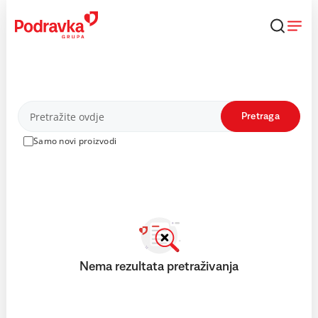
Skip
to
content
Proizvodi
Pretraga
Samo novi proizvodi
Nema rezultata pretraživanja