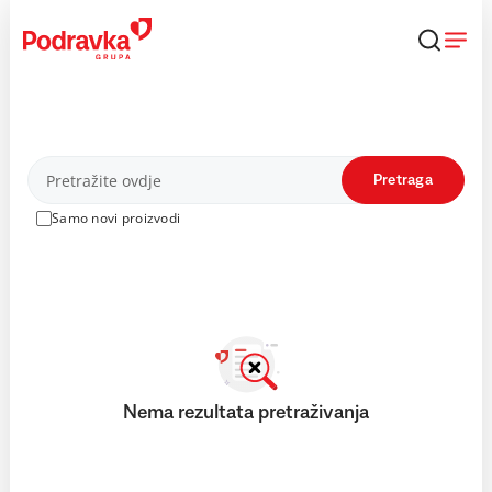
Skip
to
content
Proizvodi
Pretraga
Samo novi proizvodi
Nema rezultata pretraživanja