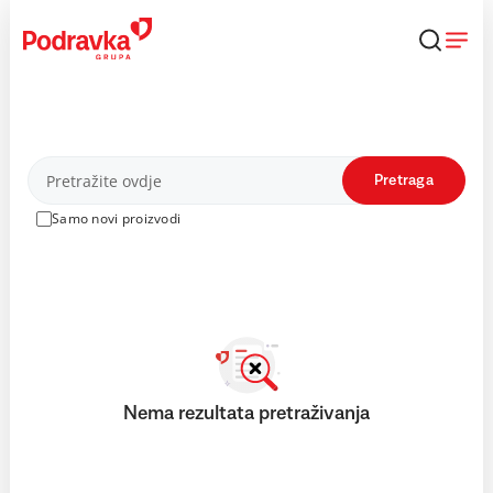
Skip
to
content
Proizvodi
Pretraga
Samo novi proizvodi
Nema rezultata pretraživanja