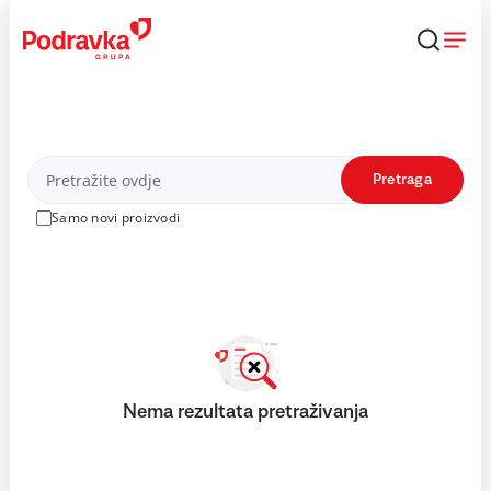
Skip
to
content
Proizvodi
Pretraga
Samo novi proizvodi
Nema rezultata pretraživanja