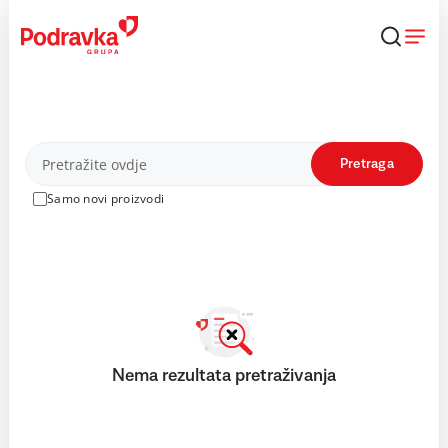
Skip
to
content
Proizvodi
Pretraga
Samo novi proizvodi
Nema rezultata pretraživanja