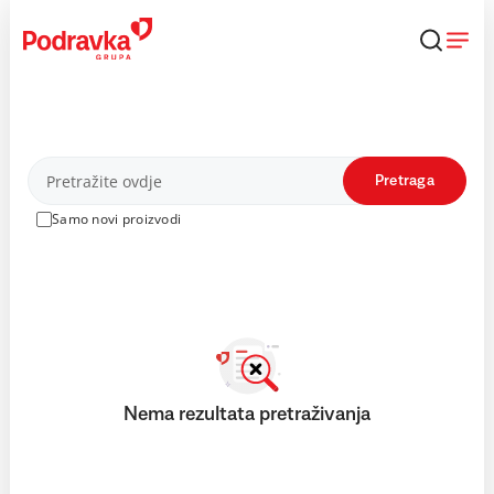
Skip
to
content
Proizvodi
Pretraga
Samo novi proizvodi
Nema rezultata pretraživanja