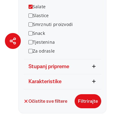
Salate
Slastice
Smrznuti proizvodi
Snack
Tjestenina
Za odrasle
Stupanj pripreme
Karakteristike
Očistite sve filtere
Filtrirajte