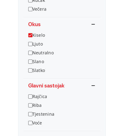
Ručak
Večera
Okus
Kiselo
Ljuto
Neutralno
Slano
Slatko
Glavni sastojak
Rajčica
Riba
Tjestenina
Voće