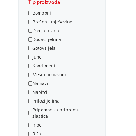
Tip proizvoda
Bomboni
Brašna i mješavine
Dječja hrana
Dodaci jelima
Gotova jela
Juhe
Kondimenti
Mesni proizvodi
Namazi
Napitci
Prilozi jelima
Pripomoć za pripremu
slastica
Ribe
Riža