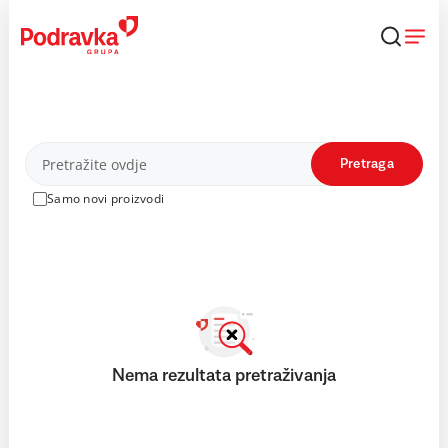
Skip
to
content
Proizvodi
Pretraga
Samo novi proizvodi
Nema rezultata pretraživanja