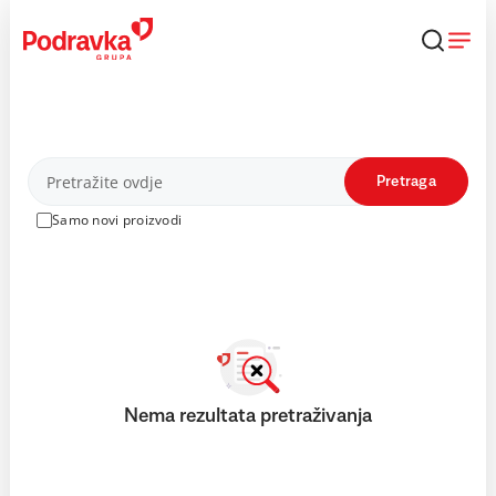
Skip
to
content
Proizvodi
Pretraga
Samo novi proizvodi
Nema rezultata pretraživanja