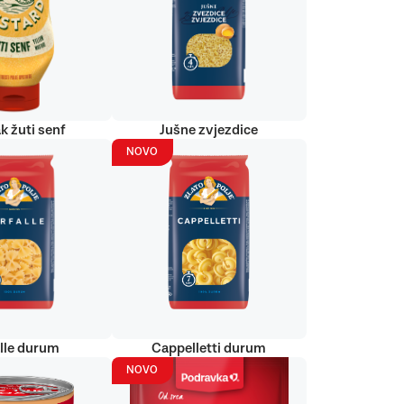
k žuti senf
Jušne zvjezdice
NOVO
alle durum
Cappelletti durum
NOVO