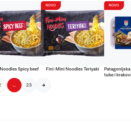
NOVO
NOVO
 Noodles Spicy beef
Fini-Mini Noodles Teriyaki
Patagonijska 
tube i krakov
2
…
23