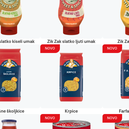
slatko kiseli umak
Zik Zak slatko ljuti umak
Zik Za
NOVO
NOVO
šne školjkice
Krpice
Farf
NOVO
NOVO