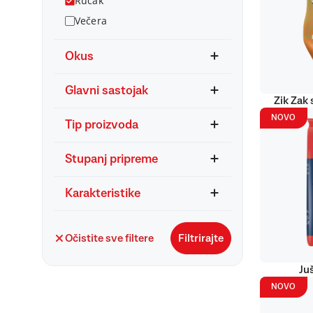
Ručak
Večera
Okus
Glavni sastojak
Zik Zak 
NOVO
Tip proizvoda
Stupanj pripreme
Karakteristike
Očistite sve filtere
Filtrirajte
Ju
NOVO