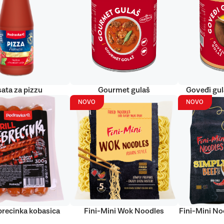
ata za pizzu
Gourmet gulaš
Goveđi gu
NOVO
NOVO
ebrecinka kobasica
Fini-Mini Wok Noodles
Fini-Mini No