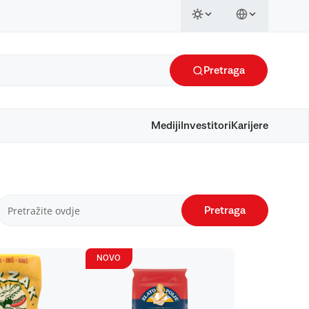
Pretraga
Mediji
Investitori
Karijere
Pretraga
NOVO