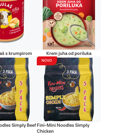
laš s krumpirom
Krem juha od poriluka
NOVO
odles Simply Beef
Fini-Mini Noodles Simply
Chicken