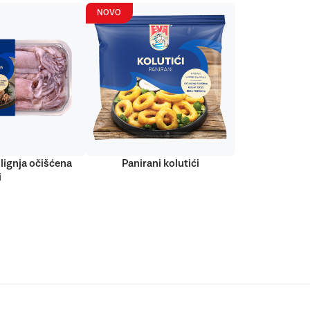
NOVO
lignja očišćena
Panirani kolutići
i