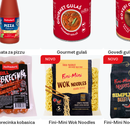
ata za pizzu
Gourmet gulaš
Goveđi gu
NOVO
NOVO
ebrecinka kobasica
Fini-Mini Wok Noodles
Fini-Mini No