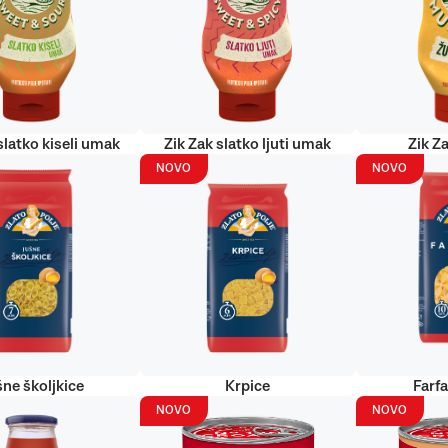
slatko kiseli umak
Zik Zak slatko ljuti umak
Zik Za
NOVO
NOVO
šne školjkice
Krpice
Farf
NOVO
NOVO