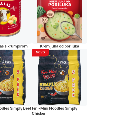
laš s krumpirom
Krem juha od poriluka
NOVO
odles Simply Beef
Fini-Mini Noodles Simply
Chicken