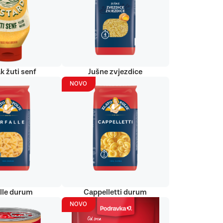
k žuti senf
Jušne zvjezdice
NOVO
alle durum
Cappelletti durum
NOVO