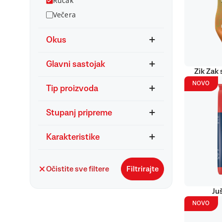
Ručak
Večera
Okus
Glavni sastojak
Zik Zak 
NOVO
Tip proizvoda
Stupanj pripreme
Karakteristike
Očistite sve filtere
Filtrirajte
Ju
NOVO