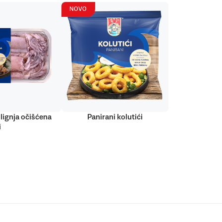
NOVO
lignja očišćena
Panirani kolutići
i