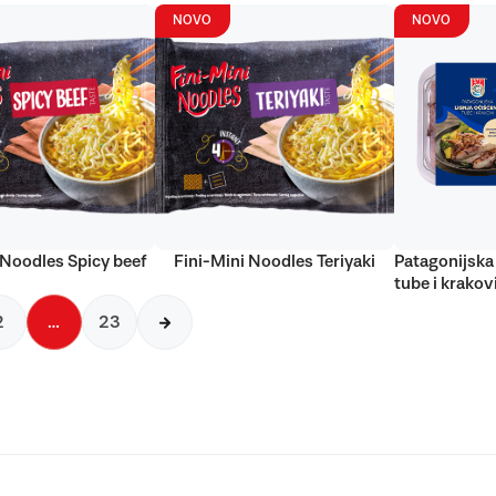
NOVO
NOVO
 Noodles Spicy beef
Fini-Mini Noodles Teriyaki
Patagonijska 
tube i krakov
2
…
23