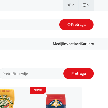
Pretraga
Mediji
Investitori
Karijere
Pretraga
NOVO