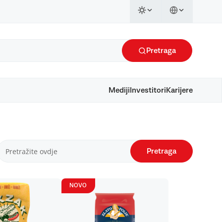
Pretraga
Mediji
Investitori
Karijere
Pretraga
NOVO