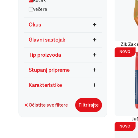
Ručak
Večera
Okus
Glavni sastojak
Zik Zak 
NOVO
Tip proizvoda
Stupanj pripreme
Karakteristike
Očistite sve filtere
Filtrirajte
Ju
NOVO