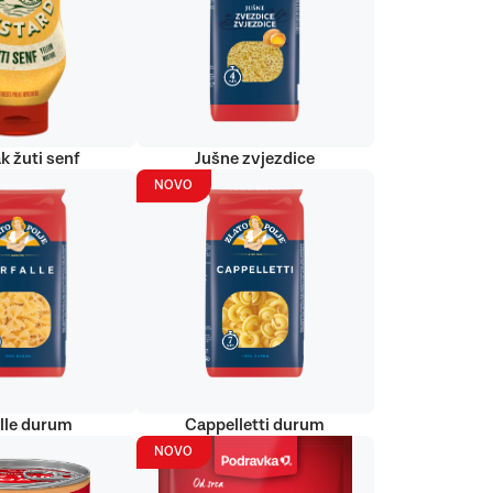
k žuti senf
Jušne zvjezdice
NOVO
alle durum
Cappelletti durum
NOVO