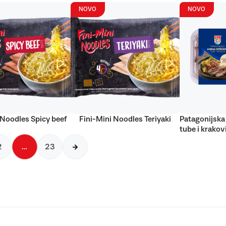
NOVO
NOVO
 Noodles Spicy beef
Fini-Mini Noodles Teriyaki
Patagonijska 
tube i krakov
2
…
23