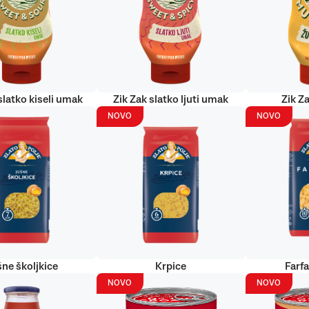
slatko kiseli umak
Zik Zak slatko ljuti umak
Zik Za
NOVO
NOVO
šne školjkice
Krpice
Farf
NOVO
NOVO