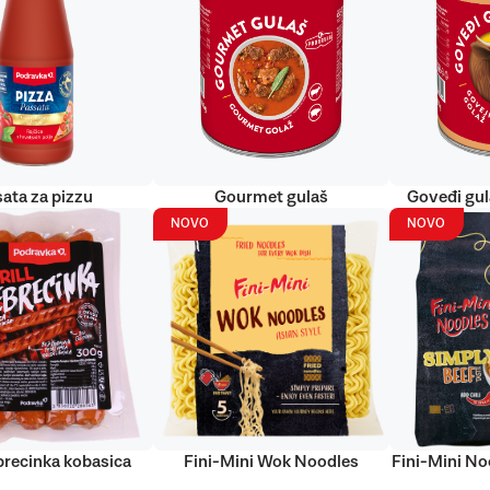
ata za pizzu
Gourmet gulaš
Goveđi gu
NOVO
NOVO
ebrecinka kobasica
Fini-Mini Wok Noodles
Fini-Mini No