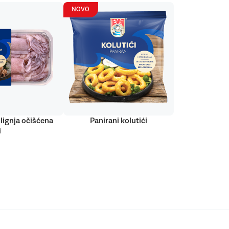
NOVO
lignja očišćena
Panirani kolutići
i