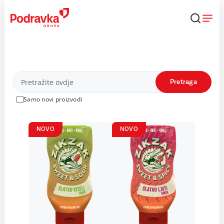
Skip
to
content
Proizvodi
Pretraga
Samo novi proizvodi
NOVO
NOVO