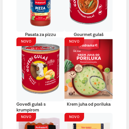
Pasata za pizzu
Gourmet gulaš
NOVO
NOVO
Goveđi gulaš s
Krem juha od poriluka
krumpirom
NOVO
NOVO