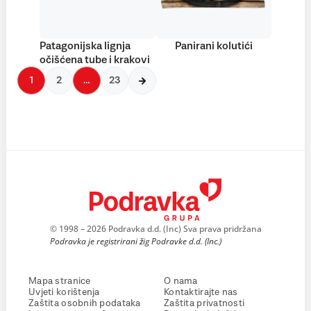
Patagonijska lignja
Panirani kolutići
očišćena tube i krakovi
1
2
…
23
© 1998 – 2026 Podravka d.d. (Inc) Sva prava pridržana
Podravka je registrirani žig Podravke d.d. (Inc.)
Mapa stranice
O nama
Uvjeti korištenja
Kontaktirajte nas
Zaštita osobnih podataka
Zaštita privatnosti