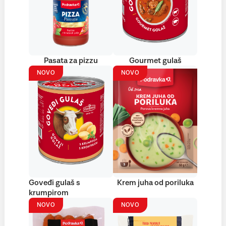
Pasata za pizzu
Gourmet gulaš
NOVO
NOVO
Goveđi gulaš s
Krem juha od poriluka
krumpirom
NOVO
NOVO