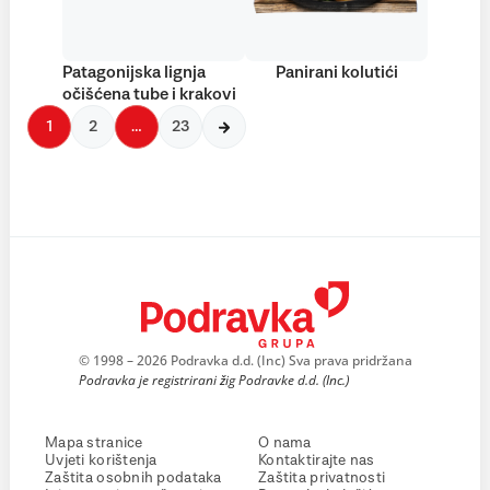
Patagonijska lignja
Panirani kolutići
očišćena tube i krakovi
1
2
…
23
© 1998 – 2026 Podravka d.d. (Inc) Sva prava pridržana
Podravka je registrirani žig Podravke d.d. (Inc.)
Mapa stranice
O nama
Uvjeti korištenja
Kontaktirajte nas
Zaštita osobnih podataka
Zaštita privatnosti