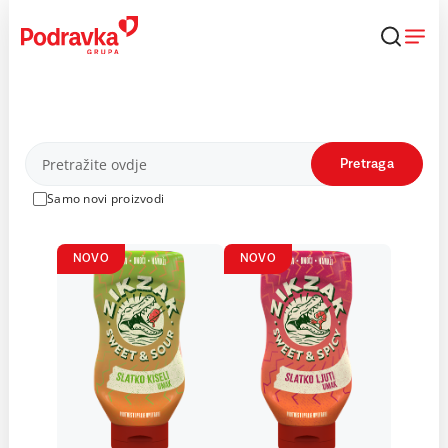
Skip
to
content
Proizvodi
Pretraga
Samo novi proizvodi
NOVO
NOVO