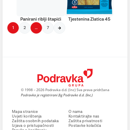
Panirani riblji štapići
Tjestenina Zlatica 45
1
2
…
7
© 1998 – 2026 Podravka d.d. (Inc) Sva prava pridržana
Podravka je registrirani žig Podravke d.d. (Inc.)
Mapa stranice
O nama
Uvjeti korištenja
Kontaktirajte nas
Zaštita osobnih podataka
Zaštita privatnosti
Izjava o pristupačnosti
Postavke kolačića