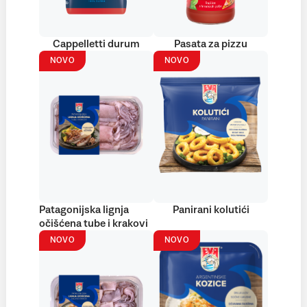
Cappelletti durum
Pasata za pizzu
NOVO
NOVO
Patagonijska lignja
Panirani kolutići
očišćena tube i krakovi
NOVO
NOVO