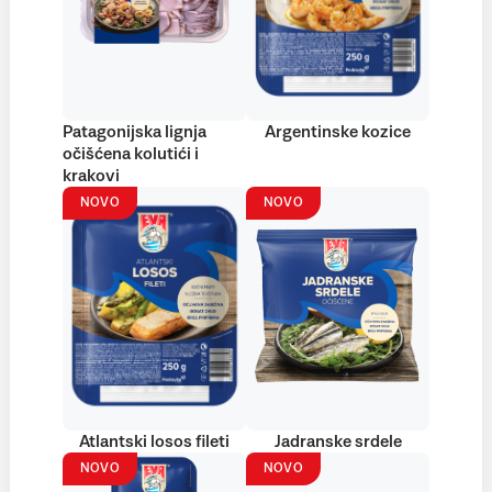
Patagonijska lignja
Argentinske kozice
očišćena kolutići i
krakovi
NOVO
NOVO
Atlantski losos fileti
Jadranske srdele
NOVO
NOVO