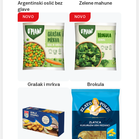
Argentinski oslić bez
Zelene mahune
glave
NOVO
NOVO
Grašak i mrkva
Brokula