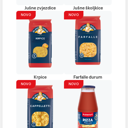
Jušne zvjezdice
Jušne školjkice
NOVO
NOVO
Krpice
Farfalle durum
NOVO
NOVO