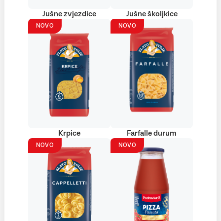
Jušne zvjezdice
Jušne školjkice
NOVO
NOVO
Krpice
Farfalle durum
NOVO
NOVO