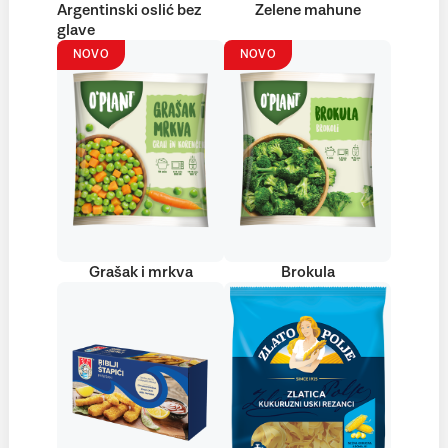
Argentinski oslić bez
Zelene mahune
glave
NOVO
NOVO
Grašak i mrkva
Brokula