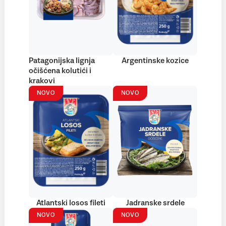
Patagonijska lignja
Argentinske kozice
očišćena kolutići i
krakovi
NOVO
NOVO
Atlantski losos fileti
Jadranske srdele
NOVO
NOVO