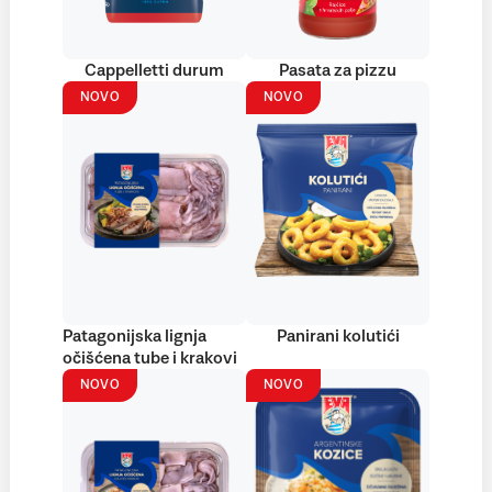
Cappelletti durum
Pasata za pizzu
NOVO
NOVO
Patagonijska lignja
Panirani kolutići
očišćena tube i krakovi
NOVO
NOVO