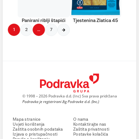
Panirani riblji štapići
Tjestenina Zlatica 45
1
2
…
7
© 1998 – 2026 Podravka d.d. (Inc) Sva prava pridržana
Podravka je registrirani žig Podravke d.d. (Inc.)
Mapa stranice
O nama
Uvjeti korištenja
Kontaktirajte nas
Zaštita osobnih podataka
Zaštita privatnosti
Izjava o pristupačnosti
Postavke kolačića