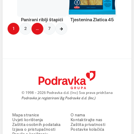
Panirani riblji štapići
Tjestenina Zlatica 45
1
2
…
7
© 1998 – 2026 Podravka d.d. (Inc) Sva prava pridržana
Podravka je registrirani žig Podravke d.d. (Inc.)
Mapa stranice
O nama
Uvjeti korištenja
Kontaktirajte nas
Zaštita osobnih podataka
Zaštita privatnosti
Izjava o pristupačnosti
Postavke kolačića