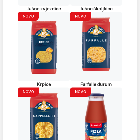
Jušne zvjezdice
Jušne školjkice
NOVO
NOVO
Krpice
Farfalle durum
NOVO
NOVO