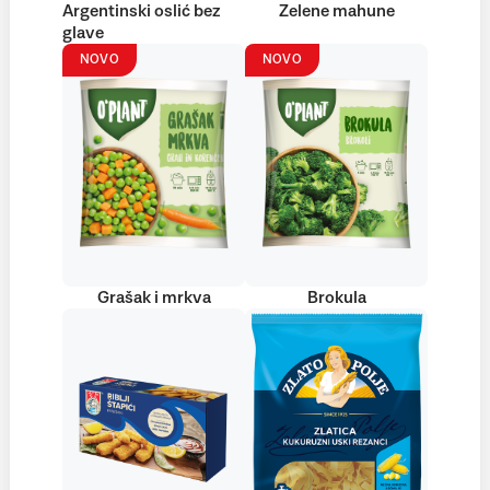
Argentinski oslić bez
Zelene mahune
glave
NOVO
NOVO
Grašak i mrkva
Brokula