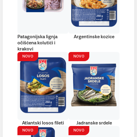
Patagonijska lignja
Argentinske kozice
očišćena kolutići i
krakovi
NOVO
NOVO
Atlantski losos fileti
Jadranske srdele
NOVO
NOVO