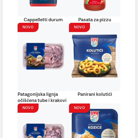
Cappelletti durum
Pasata za pizzu
NOVO
NOVO
Patagonijska lignja
Panirani kolutići
očišćena tube i krakovi
NOVO
NOVO