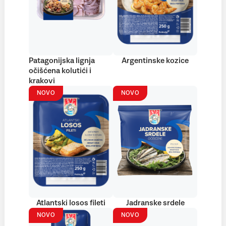
Patagonijska lignja
Argentinske kozice
očišćena kolutići i
krakovi
NOVO
NOVO
Atlantski losos fileti
Jadranske srdele
NOVO
NOVO