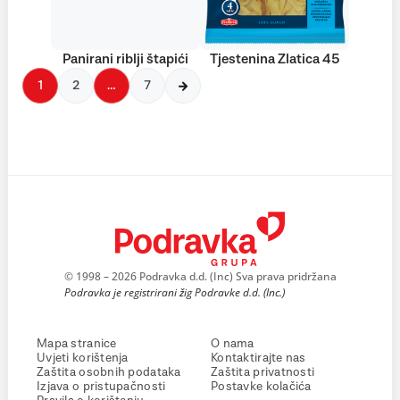
Panirani riblji štapići
Tjestenina Zlatica 45
1
2
…
7
© 1998 – 2026 Podravka d.d. (Inc) Sva prava pridržana
Podravka je registrirani žig Podravke d.d. (Inc.)
Mapa stranice
O nama
Uvjeti korištenja
Kontaktirajte nas
Zaštita osobnih podataka
Zaštita privatnosti
Izjava o pristupačnosti
Postavke kolačića