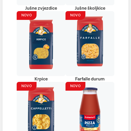
Jušne zvjezdice
Jušne školjkice
NOVO
NOVO
Krpice
Farfalle durum
NOVO
NOVO