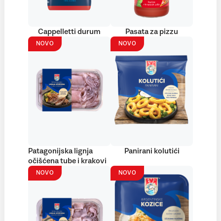
Cappelletti durum
Pasata za pizzu
NOVO
NOVO
Patagonijska lignja
Panirani kolutići
očišćena tube i krakovi
NOVO
NOVO