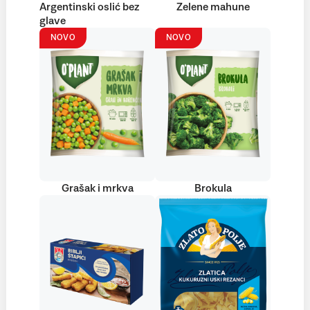
Argentinski oslić bez
Zelene mahune
glave
NOVO
NOVO
Grašak i mrkva
Brokula