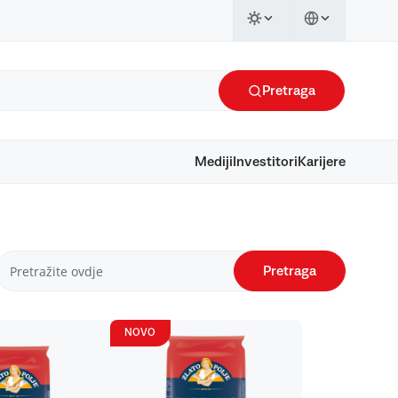
Pretraga
Mediji
Investitori
Karijere
Pretraga
NOVO