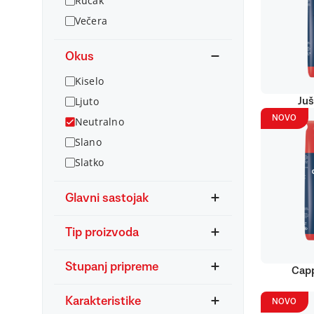
Ručak
Večera
Okus
Kiselo
Ljuto
Juš
NOVO
Neutralno
Slano
Slatko
Glavni sastojak
Tip proizvoda
Stupanj pripreme
Capp
Karakteristike
NOVO