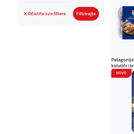
Očistite sve filtere
Filtrirajte
Patagonijs
kolutići i k
NOVO