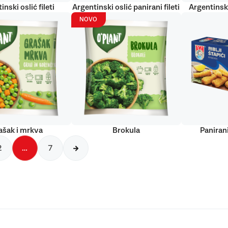
inski oslić fileti
Argentinski oslić panirani fileti
Argentinski
NOVO
ašak i mrkva
Brokula
Panirani
2
…
7