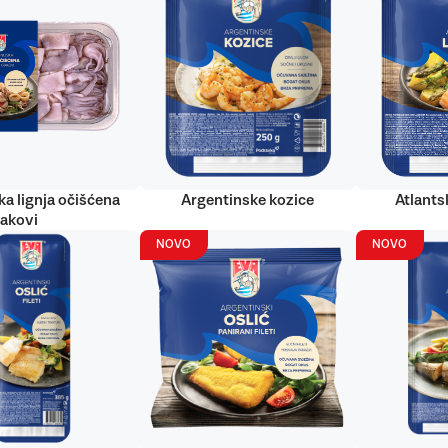
ka lignja očišćena
Argentinske kozice
Atlantsk
rakovi
NOVO
NOVO