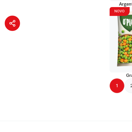
Argent
NOVO
Gr
1