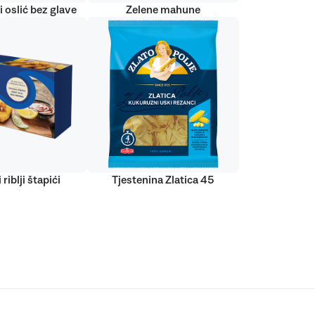
 oslić bez glave
Zelene mahune
 riblji štapići
Tjestenina Zlatica 45