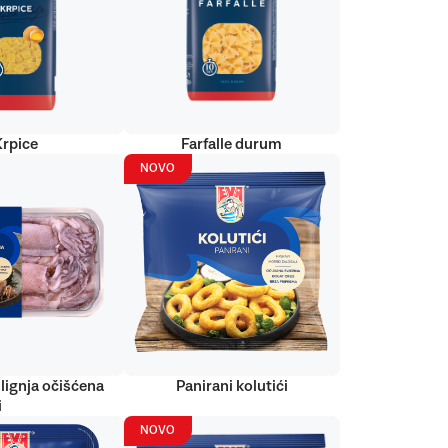
Krpice
Farfalle durum
NOVO
lignja očišćena
Panirani kolutići
i
NOVO