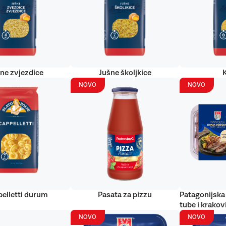
ne zvjezdice
Jušne školjkice
NOVO
NOVO
elletti durum
Pasata za pizzu
Patagonijska 
tube i krakov
NOVO
NOVO