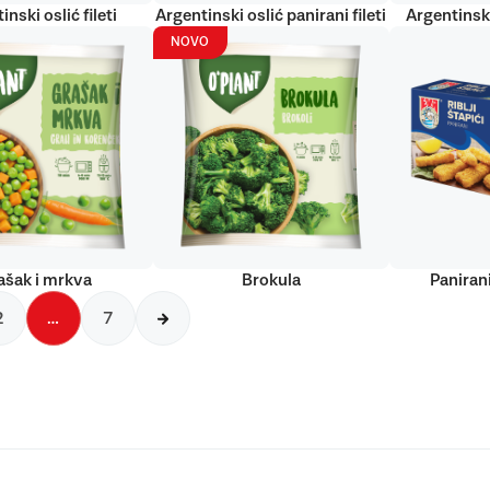
inski oslić fileti
Argentinski oslić panirani fileti
Argentinski
NOVO
ašak i mrkva
Brokula
Panirani
2
…
7