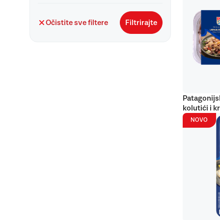
Očistite sve filtere
Filtrirajte
Patagonijs
kolutići i k
NOVO