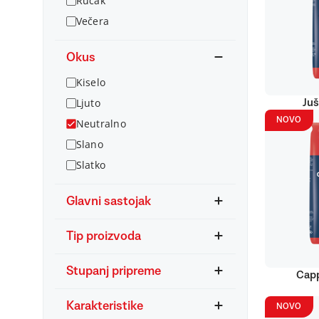
Ručak
Večera
Okus
Kiselo
Ljuto
Juš
NOVO
Neutralno
Slano
Slatko
Glavni sastojak
Tip proizvoda
Stupanj pripreme
Capp
Karakteristike
NOVO