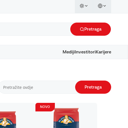
Pretraga
Mediji
Investitori
Karijere
Pretraga
NOVO