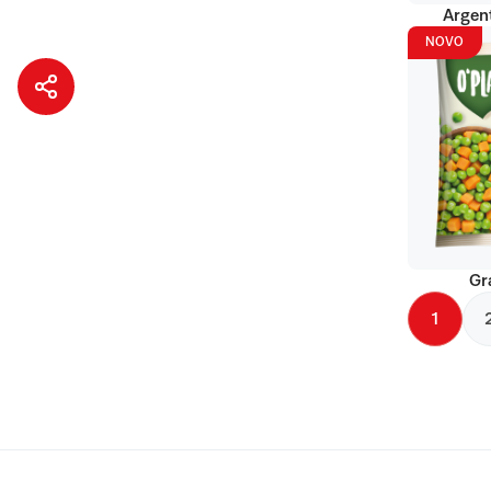
Argent
NOVO
Gr
1