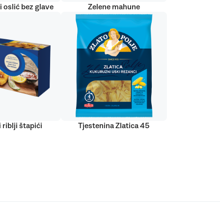
 oslić bez glave
Zelene mahune
 riblji štapići
Tjestenina Zlatica 45