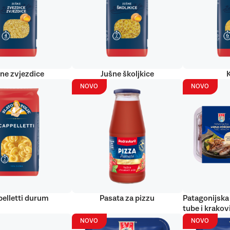
ne zvjezdice
Jušne školjkice
NOVO
NOVO
elletti durum
Pasata za pizzu
Patagonijska 
tube i krakov
NOVO
NOVO