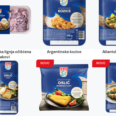
ka lignja očišćena
Argentinske kozice
Atlantsk
rakovi
NOVO
NOVO