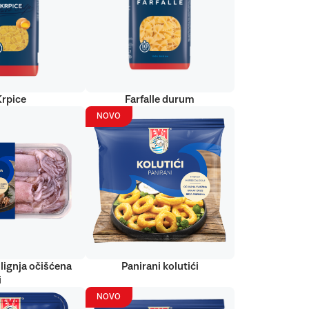
Krpice
Farfalle durum
NOVO
lignja očišćena
Panirani kolutići
i
NOVO