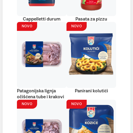
Cappelletti durum
Pasata za pizzu
NOVO
NOVO
Patagonijska lignja
Panirani kolutići
očišćena tube i krakovi
NOVO
NOVO