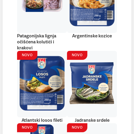
Patagonijska lignja
Argentinske kozice
očišćena kolutići i
krakovi
NOVO
NOVO
Atlantski losos fileti
Jadranske srdele
NOVO
NOVO