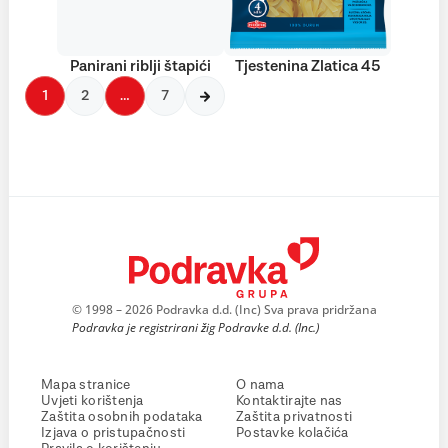
Panirani riblji štapići
Tjestenina Zlatica 45
1
2
…
7
© 1998 – 2026 Podravka d.d. (Inc) Sva prava pridržana
Podravka je registrirani žig Podravke d.d. (Inc.)
Mapa stranice
O nama
Uvjeti korištenja
Kontaktirajte nas
Zaštita osobnih podataka
Zaštita privatnosti
Izjava o pristupačnosti
Postavke kolačića