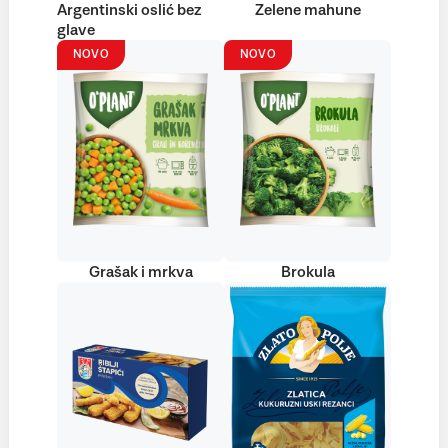
Argentinski oslić bez
Zelene mahune
glave
NOVO
NOVO
Grašak i mrkva
Brokula