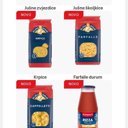
Jušne zvjezdice
Jušne školjkice
NOVO
NOVO
Krpice
Farfalle durum
NOVO
NOVO