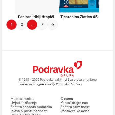
Panirani riblji štapići
Tjestenina Zlatica 45
1
2
…
7
© 1998 – 2026 Podravka d.d. (Inc) Sva prava pridržana
Podravka je registrirani žig Podravke d.d. (Inc.)
Mapa stranice
O nama
Uvjeti korištenja
Kontaktirajte nas
Zaštita osobnih podataka
Zaštita privatnosti
Izjava o pristupačnosti
Postavke kolačića