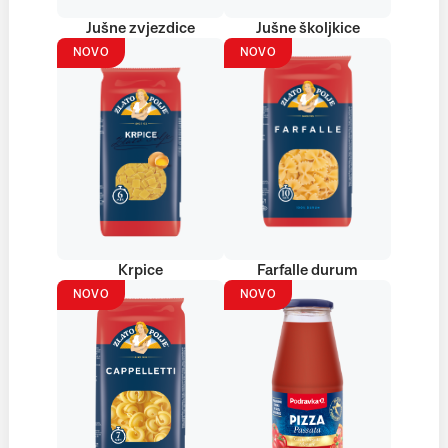
Jušne zvjezdice
Jušne školjkice
NOVO
NOVO
Krpice
Farfalle durum
NOVO
NOVO