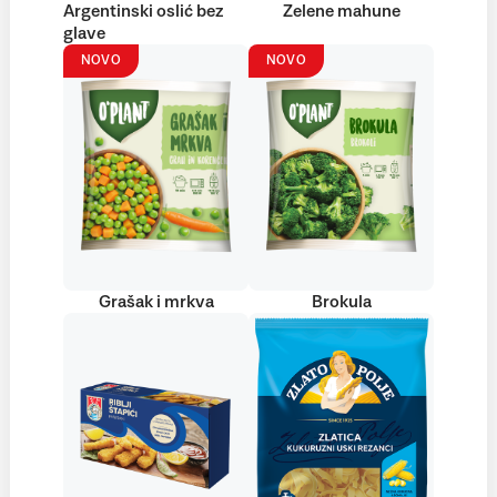
Argentinski oslić bez
Zelene mahune
glave
NOVO
NOVO
Grašak i mrkva
Brokula