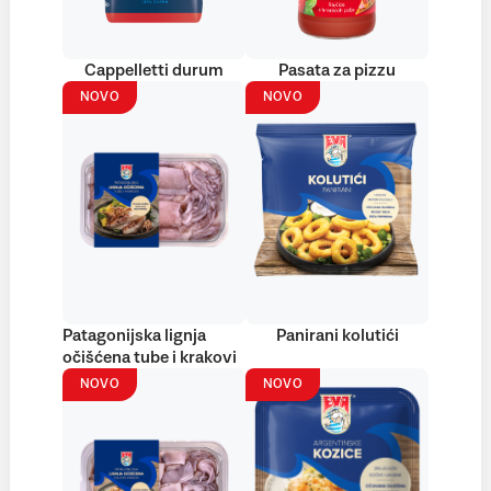
Cappelletti durum
Pasata za pizzu
NOVO
NOVO
Patagonijska lignja
Panirani kolutići
očišćena tube i krakovi
NOVO
NOVO