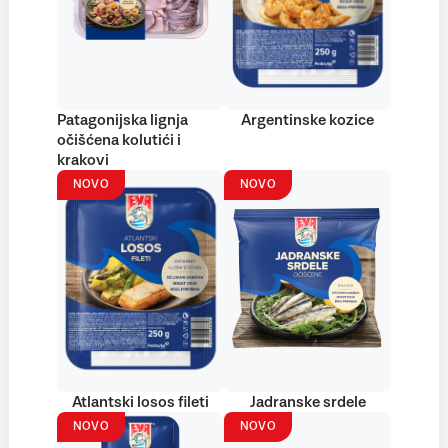
Patagonijska lignja
Argentinske kozice
očišćena kolutići i
krakovi
NOVO
NOVO
Atlantski losos fileti
Jadranske srdele
NOVO
NOVO