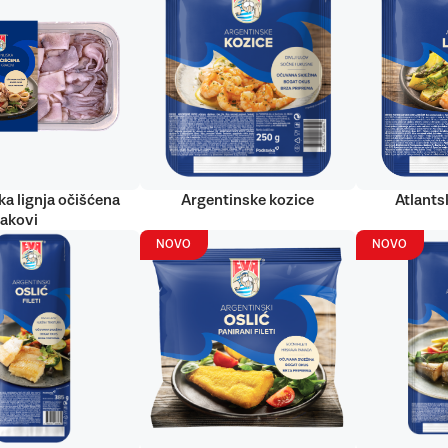
ka lignja očišćena
Argentinske kozice
Atlantsk
rakovi
NOVO
NOVO