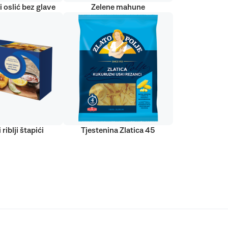
 oslić bez glave
Zelene mahune
 riblji štapići
Tjestenina Zlatica 45