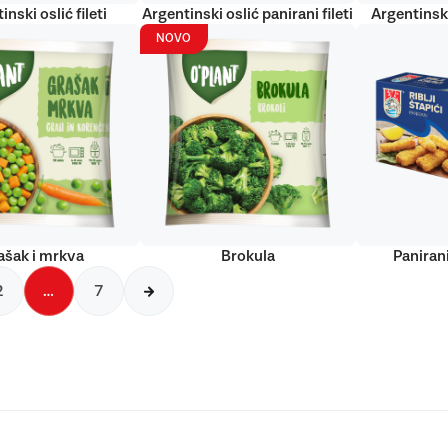
inski oslić fileti
Argentinski oslić panirani fileti
Argentinski
NOVO
ašak i mrkva
Brokula
Panirani
2
…
7