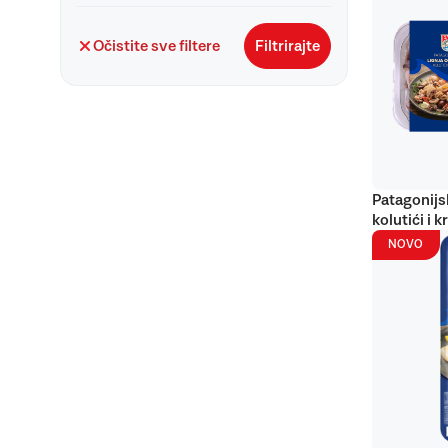
Očistite sve filtere
Filtrirajte
Patagonijs
kolutići i k
NOVO