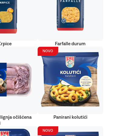
Krpice
Farfalle durum
NOVO
lignja očišćena
Panirani kolutići
i
NOVO