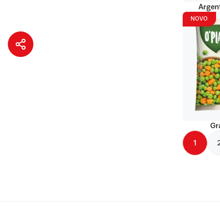
Argent
NOVO
Gr
1