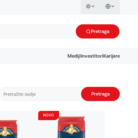
Pretraga
Mediji
Investitori
Karijere
Pretraga
NOVO