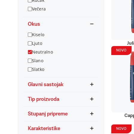
Ručak
Večera
Okus
Kiselo
Ljuto
Juš
NOVO
Neutralno
Slano
Slatko
Glavni sastojak
Tip proizvoda
Stupanj pripreme
Capp
Karakteristike
NOVO