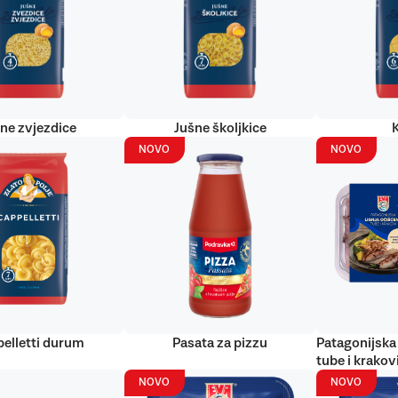
ne zvjezdice
Jušne školjkice
NOVO
NOVO
elletti durum
Pasata za pizzu
Patagonijska 
tube i krakov
NOVO
NOVO