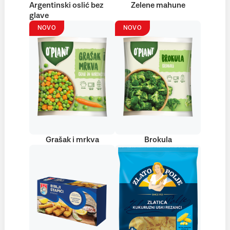
Argentinski oslić bez
Zelene mahune
glave
NOVO
NOVO
Grašak i mrkva
Brokula