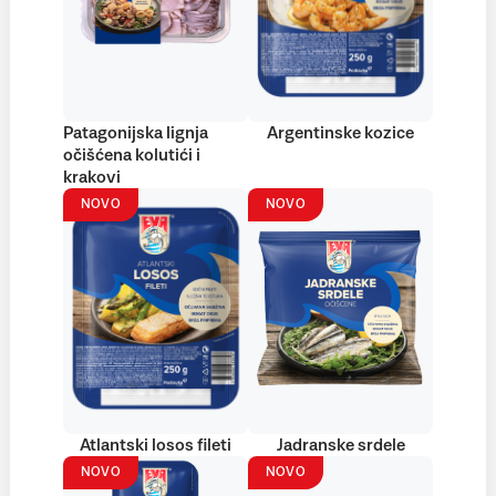
Patagonijska lignja
Argentinske kozice
očišćena kolutići i
krakovi
NOVO
NOVO
Atlantski losos fileti
Jadranske srdele
NOVO
NOVO