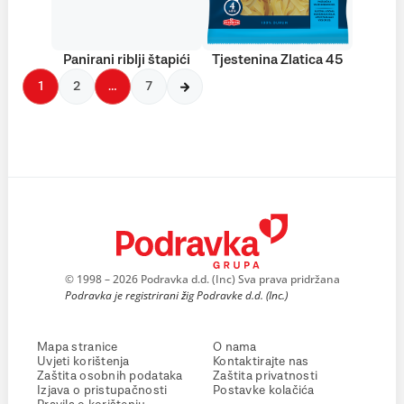
Panirani riblji štapići
Tjestenina Zlatica 45
1
2
…
7
© 1998 – 2026 Podravka d.d. (Inc) Sva prava pridržana
Podravka je registrirani žig Podravke d.d. (Inc.)
Mapa stranice
O nama
Uvjeti korištenja
Kontaktirajte nas
Zaštita osobnih podataka
Zaštita privatnosti
Izjava o pristupačnosti
Postavke kolačića