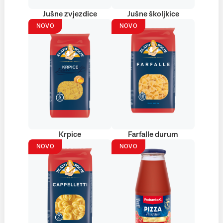
Jušne zvjezdice
Jušne školjkice
NOVO
NOVO
Krpice
Farfalle durum
NOVO
NOVO