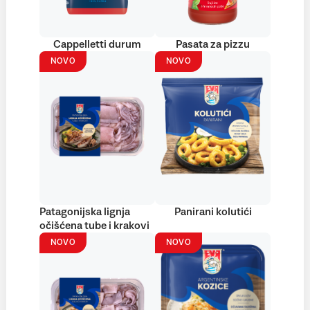
Cappelletti durum
Pasata za pizzu
NOVO
NOVO
Patagonijska lignja
Panirani kolutići
očišćena tube i krakovi
NOVO
NOVO