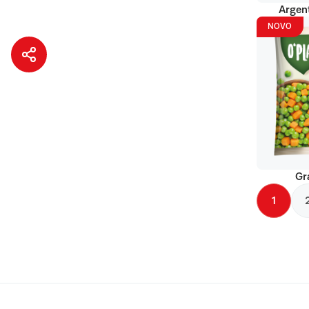
Argent
NOVO
Gr
1