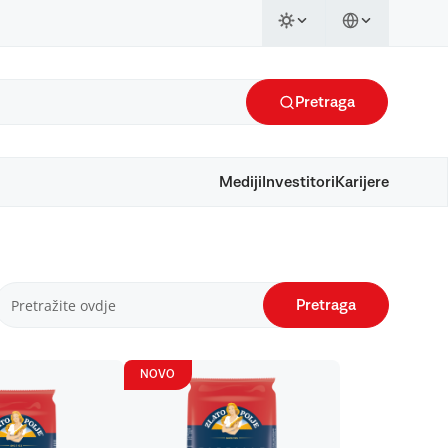
Pretraga
Mediji
Investitori
Karijere
Pretraga
NOVO