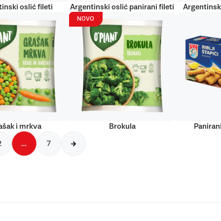
inski oslić fileti
Argentinski oslić panirani fileti
Argentinski
NOVO
ašak i mrkva
Brokula
Panirani
2
…
7