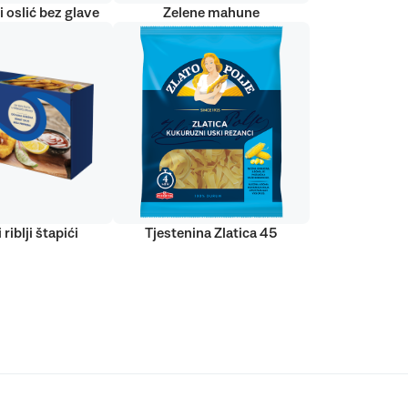
 oslić bez glave
Zelene mahune
 riblji štapići
Tjestenina Zlatica 45