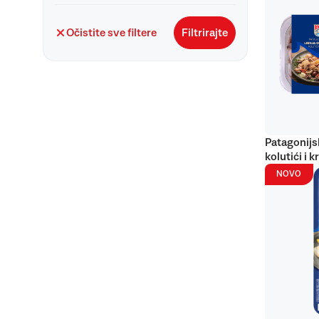
Očistite sve filtere
Filtrirajte
Patagonijs
kolutići i k
NOVO