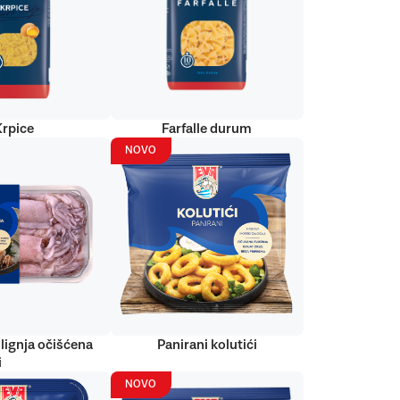
Krpice
Farfalle durum
NOVO
lignja očišćena
Panirani kolutići
i
NOVO