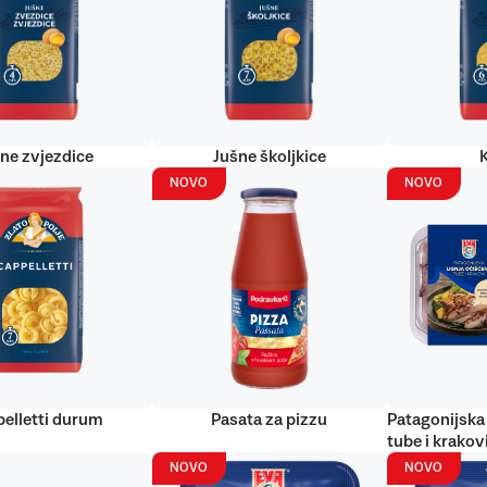
ne zvjezdice
Jušne školjkice
NOVO
NOVO
elletti durum
Pasata za pizzu
Patagonijska 
tube i krakov
NOVO
NOVO