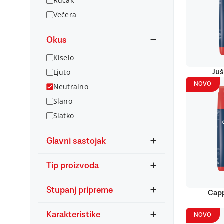
Ručak
Večera
Okus
Kiselo
Ljuto
Juš
NOVO
Neutralno
Slano
Slatko
Glavni sastojak
Tip proizvoda
Stupanj pripreme
Capp
Karakteristike
NOVO