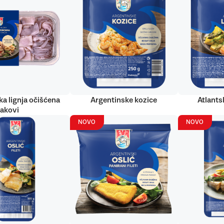
ka lignja očišćena
Argentinske kozice
Atlantsk
rakovi
NOVO
NOVO