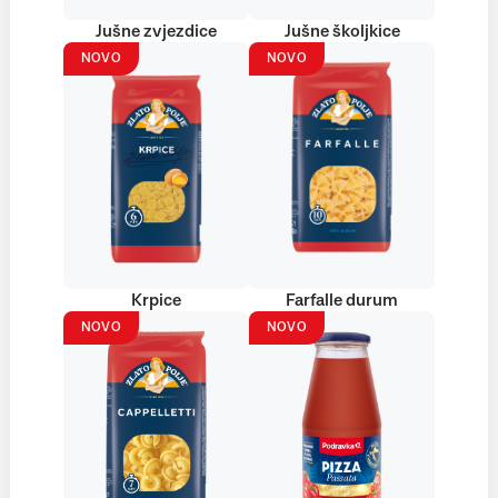
Jušne zvjezdice
Jušne školjkice
NOVO
NOVO
Krpice
Farfalle durum
NOVO
NOVO