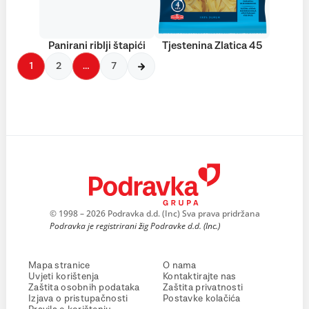
Panirani riblji štapići
Tjestenina Zlatica 45
1
2
…
7
© 1998 – 2026 Podravka d.d. (Inc) Sva prava pridržana
Podravka je registrirani žig Podravke d.d. (Inc.)
Mapa stranice
O nama
Uvjeti korištenja
Kontaktirajte nas
Zaštita osobnih podataka
Zaštita privatnosti
Izjava o pristupačnosti
Postavke kolačića