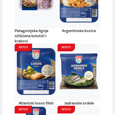
Patagonijska lignja
Argentinske kozice
očišćena kolutići i
krakovi
NOVO
NOVO
Atlantski losos fileti
Jadranske srdele
NOVO
NOVO