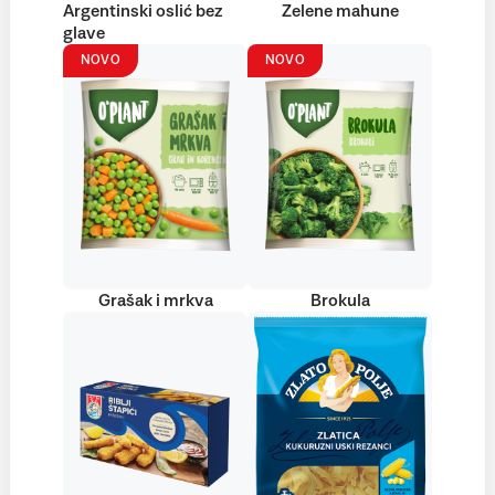
Argentinski oslić bez
Zelene mahune
glave
NOVO
NOVO
Grašak i mrkva
Brokula