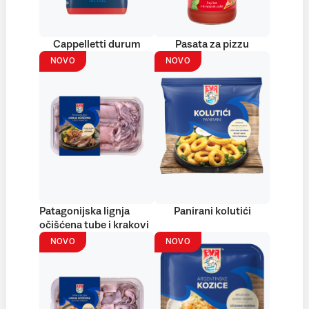
Cappelletti durum
Pasata za pizzu
NOVO
NOVO
Patagonijska lignja
Panirani kolutići
očišćena tube i krakovi
NOVO
NOVO