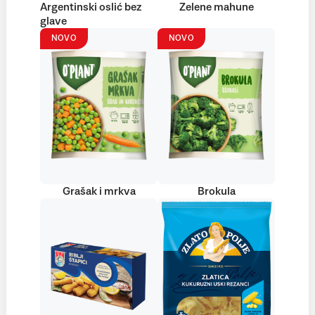
Argentinski oslić bez
Zelene mahune
glave
NOVO
NOVO
Grašak i mrkva
Brokula