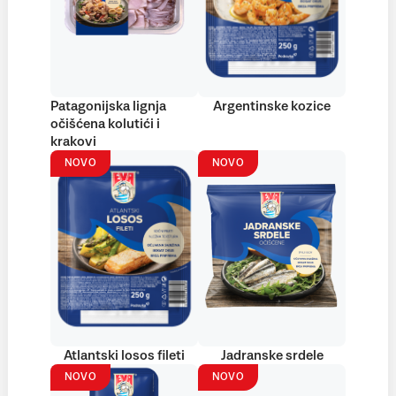
Patagonijska lignja
Argentinske kozice
očišćena kolutići i
krakovi
NOVO
NOVO
Atlantski losos fileti
Jadranske srdele
NOVO
NOVO