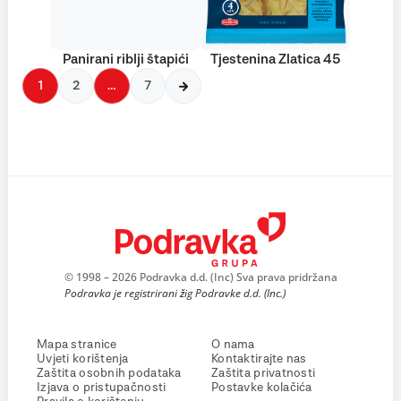
Panirani riblji štapići
Tjestenina Zlatica 45
1
2
…
7
© 1998 – 2026 Podravka d.d. (Inc) Sva prava pridržana
Podravka je registrirani žig Podravke d.d. (Inc.)
Mapa stranice
O nama
Uvjeti korištenja
Kontaktirajte nas
Zaštita osobnih podataka
Zaštita privatnosti
Izjava o pristupačnosti
Postavke kolačića