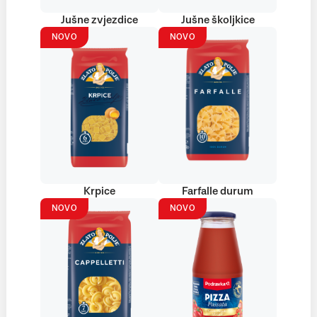
Jušne zvjezdice
Jušne školjkice
NOVO
NOVO
Krpice
Farfalle durum
NOVO
NOVO