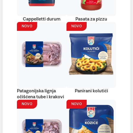
Cappelletti durum
Pasata za pizzu
NOVO
NOVO
Patagonijska lignja
Panirani kolutići
očišćena tube i krakovi
NOVO
NOVO