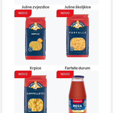
Jušne zvjezdice
Jušne školjkice
NOVO
NOVO
Krpice
Farfalle durum
NOVO
NOVO