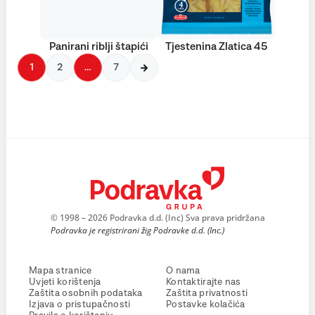
Panirani riblji štapići
Tjestenina Zlatica 45
1
2
…
7
© 1998 – 2026 Podravka d.d. (Inc) Sva prava pridržana
Podravka je registrirani žig Podravke d.d. (Inc.)
Mapa stranice
O nama
Uvjeti korištenja
Kontaktirajte nas
Zaštita osobnih podataka
Zaštita privatnosti
Izjava o pristupačnosti
Postavke kolačića