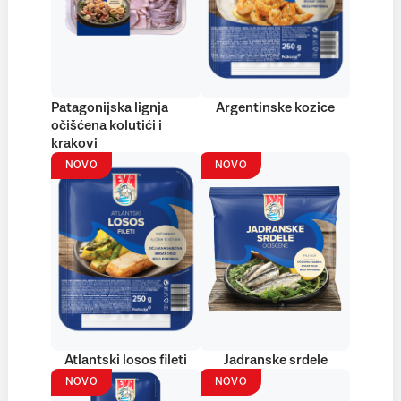
Patagonijska lignja
Argentinske kozice
očišćena kolutići i
krakovi
NOVO
NOVO
Atlantski losos fileti
Jadranske srdele
NOVO
NOVO