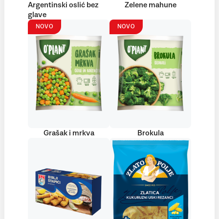
Argentinski oslić bez
Zelene mahune
glave
NOVO
NOVO
Grašak i mrkva
Brokula