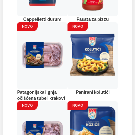
Cappelletti durum
Pasata za pizzu
NOVO
NOVO
Patagonijska lignja
Panirani kolutići
očišćena tube i krakovi
NOVO
NOVO