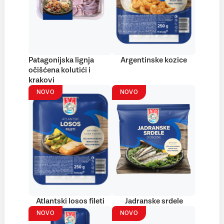
Patagonijska lignja
Argentinske kozice
očišćena kolutići i
krakovi
NOVO
NOVO
Atlantski losos fileti
Jadranske srdele
NOVO
NOVO