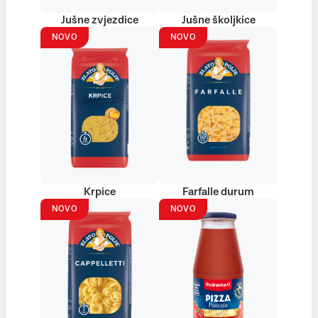
Jušne zvjezdice
Jušne školjkice
NOVO
NOVO
Krpice
Farfalle durum
NOVO
NOVO