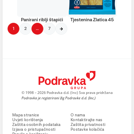
Panirani riblji štapići
Tjestenina Zlatica 45
1
2
…
7
© 1998 – 2026 Podravka d.d. (Inc) Sva prava pridržana
Podravka je registrirani žig Podravke d.d. (Inc.)
Mapa stranice
O nama
Uvjeti korištenja
Kontaktirajte nas
Zaštita osobnih podataka
Zaštita privatnosti
Izjava o pristupačnosti
Postavke kolačića