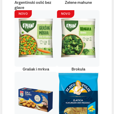
Argentinski oslić bez
Zelene mahune
glave
NOVO
NOVO
Grašak i mrkva
Brokula