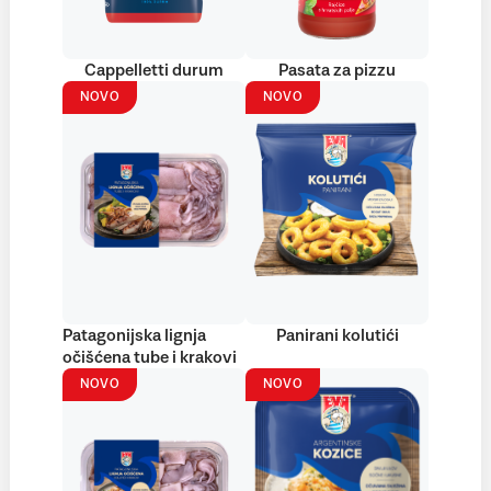
Cappelletti durum
Pasata za pizzu
NOVO
NOVO
Patagonijska lignja
Panirani kolutići
očišćena tube i krakovi
NOVO
NOVO