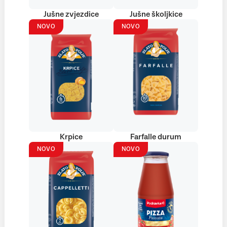
Jušne zvjezdice
Jušne školjkice
NOVO
NOVO
Krpice
Farfalle durum
NOVO
NOVO