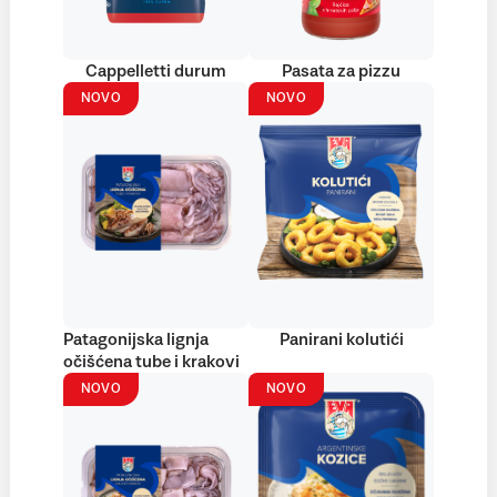
Cappelletti durum
Pasata za pizzu
NOVO
NOVO
Patagonijska lignja
Panirani kolutići
očišćena tube i krakovi
NOVO
NOVO