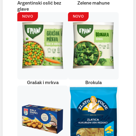
Argentinski oslić bez
Zelene mahune
glave
NOVO
NOVO
Grašak i mrkva
Brokula