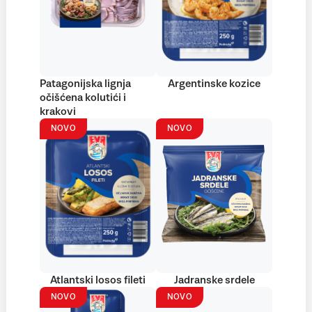
Patagonijska lignja
Argentinske kozice
očišćena kolutići i
krakovi
NOVO
NOVO
Atlantski losos fileti
Jadranske srdele
NOVO
NOVO