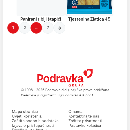
Panirani riblji štapići
Tjestenina Zlatica 45
1
2
…
7
© 1998 – 2026 Podravka d.d. (Inc) Sva prava pridržana
Podravka je registrirani žig Podravke d.d. (Inc.)
Mapa stranice
O nama
Uvjeti korištenja
Kontaktirajte nas
Zaštita osobnih podataka
Zaštita privatnosti
Izjava o pristupačnosti
Postavke kolačića