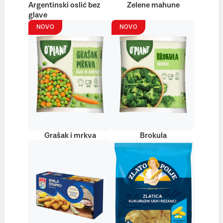
Argentinski oslić bez
Zelene mahune
glave
NOVO
NOVO
Grašak i mrkva
Brokula