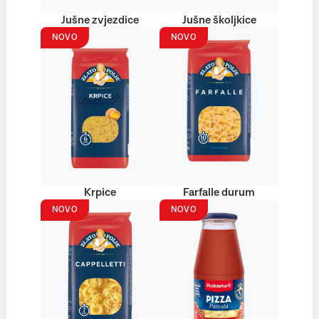
Jušne zvjezdice
Jušne školjkice
NOVO
NOVO
Krpice
Farfalle durum
NOVO
NOVO