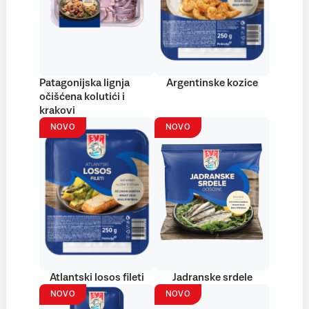
Patagonijska lignja
Argentinske kozice
očišćena kolutići i
krakovi
NOVO
NOVO
Atlantski losos fileti
Jadranske srdele
NOVO
NOVO