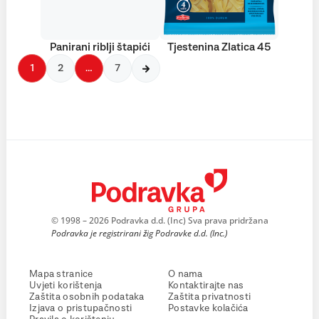
Panirani riblji štapići
Tjestenina Zlatica 45
1
2
…
7
© 1998 – 2026 Podravka d.d. (Inc) Sva prava pridržana
Podravka je registrirani žig Podravke d.d. (Inc.)
Mapa stranice
O nama
Uvjeti korištenja
Kontaktirajte nas
Zaštita osobnih podataka
Zaštita privatnosti
Izjava o pristupačnosti
Postavke kolačića