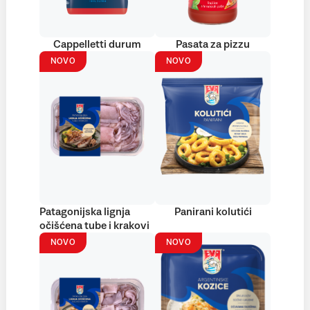
Cappelletti durum
Pasata za pizzu
NOVO
NOVO
Patagonijska lignja
Panirani kolutići
očišćena tube i krakovi
NOVO
NOVO