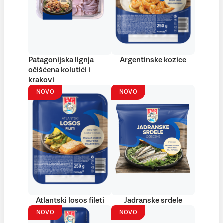
Patagonijska lignja
Argentinske kozice
očišćena kolutići i
krakovi
NOVO
NOVO
Atlantski losos fileti
Jadranske srdele
NOVO
NOVO