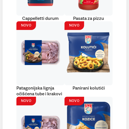
Cappelletti durum
Pasata za pizzu
NOVO
NOVO
Patagonijska lignja
Panirani kolutići
očišćena tube i krakovi
NOVO
NOVO