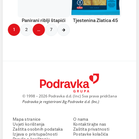
Panirani riblji štapići
Tjestenina Zlatica 45
1
2
…
7
© 1998 – 2026 Podravka d.d. (Inc) Sva prava pridržana
Podravka je registrirani žig Podravke d.d. (Inc.)
Mapa stranice
O nama
Uvjeti korištenja
Kontaktirajte nas
Zaštita osobnih podataka
Zaštita privatnosti
Izjava o pristupačnosti
Postavke kolačića