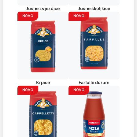
Jušne zvjezdice
Jušne školjkice
NOVO
NOVO
Krpice
Farfalle durum
NOVO
NOVO