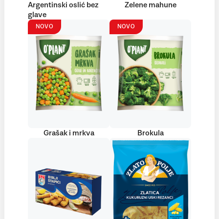
Argentinski oslić bez
Zelene mahune
glave
NOVO
NOVO
Grašak i mrkva
Brokula