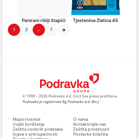
Panirani riblji štapići
Tjestenina Zlatica 45
1
2
…
7
© 1998 – 2026 Podravka d.d. (Inc) Sva prava pridržana
Podravka je registrirani žig Podravke d.d. (Inc.)
Mapa stranice
O nama
Uvjeti korištenja
Kontaktirajte nas
Zaštita osobnih podataka
Zaštita privatnosti
Izjava o pristupačnosti
Postavke kolačića