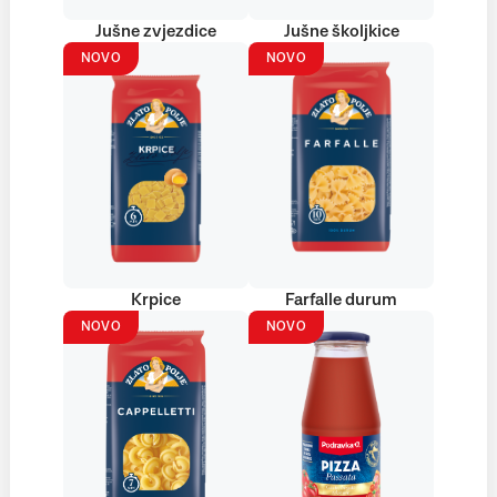
Jušne zvjezdice
Jušne školjkice
NOVO
NOVO
Krpice
Farfalle durum
NOVO
NOVO