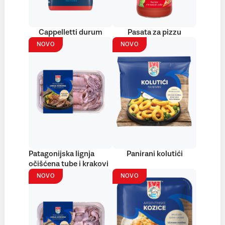
Cappelletti durum
Pasata za pizzu
NOVO
NOVO
Patagonijska lignja
Panirani kolutići
očišćena tube i krakovi
NOVO
NOVO