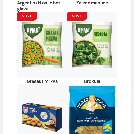
Argentinski oslić bez
Zelene mahune
glave
NOVO
NOVO
Grašak i mrkva
Brokula