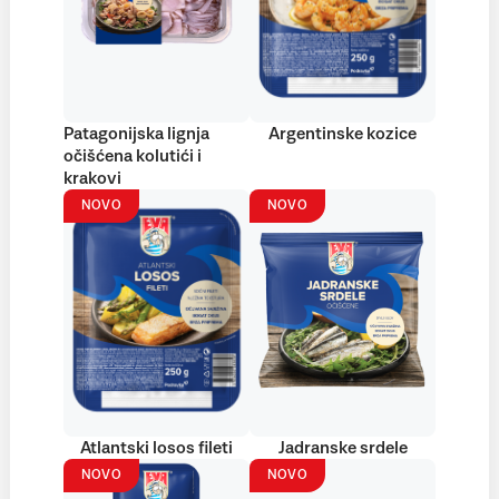
Patagonijska lignja
Argentinske kozice
očišćena kolutići i
krakovi
NOVO
NOVO
Atlantski losos fileti
Jadranske srdele
NOVO
NOVO