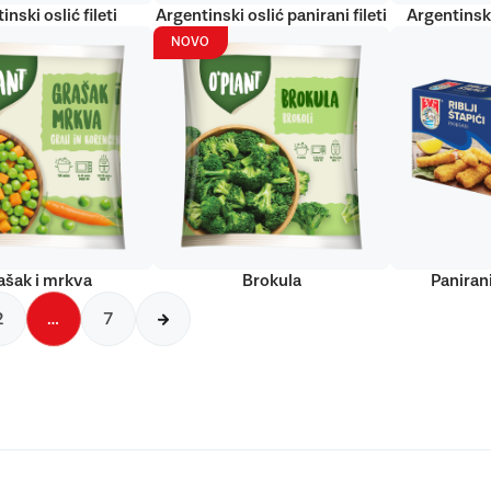
inski oslić fileti
Argentinski oslić panirani fileti
Argentinski
NOVO
ašak i mrkva
Brokula
Panirani
2
…
7