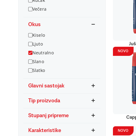
Ručak
Večera
Okus
Kiselo
Ljuto
Juš
NOVO
Neutralno
Slano
Slatko
Glavni sastojak
Tip proizvoda
Stupanj pripreme
Capp
Karakteristike
NOVO