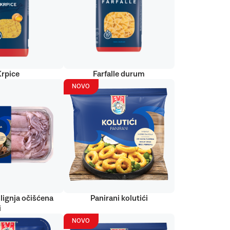
Krpice
Farfalle durum
NOVO
lignja očišćena
Panirani kolutići
i
NOVO