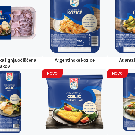
ka lignja očišćena
Argentinske kozice
Atlantsk
rakovi
NOVO
NOVO