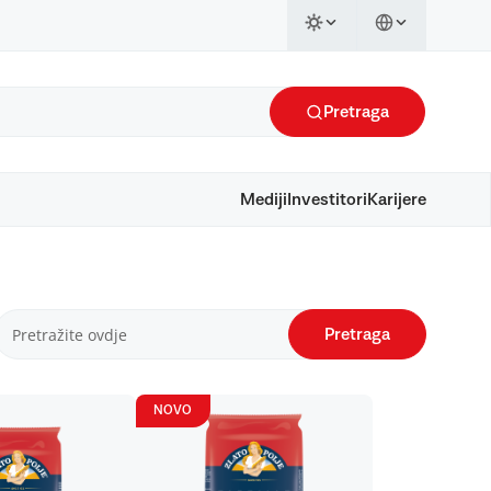
Pretraga
Mediji
Investitori
Karijere
Pretraga
NOVO