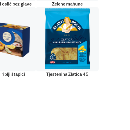
 oslić bez glave
Zelene mahune
 riblji štapići
Tjestenina Zlatica 45