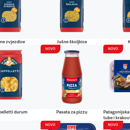
ne zvjezdice
Jušne školjkice
NOVO
NOVO
elletti durum
Pasata za pizzu
Patagonijska 
tube i krakov
NOVO
NOVO