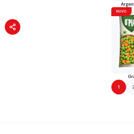
Argent
NOVO
Gr
1