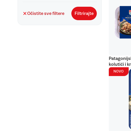
Očistite sve filtere
Filtrirajte
Patagonijs
kolutići i k
NOVO