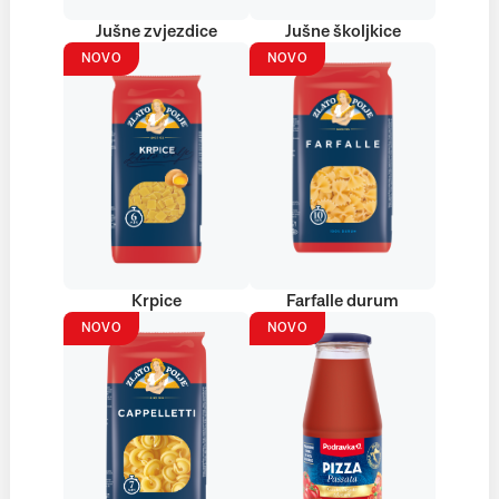
Jušne zvjezdice
Jušne školjkice
NOVO
NOVO
Krpice
Farfalle durum
NOVO
NOVO