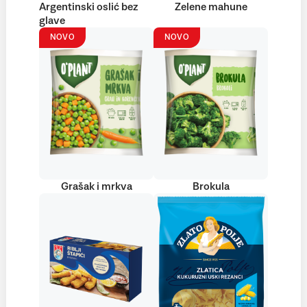
Argentinski oslić bez
Zelene mahune
glave
NOVO
NOVO
Grašak i mrkva
Brokula