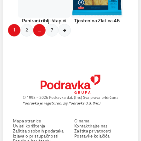
Panirani riblji štapići
Tjestenina Zlatica 45
1
2
…
7
© 1998 – 2026 Podravka d.d. (Inc) Sva prava pridržana
Podravka je registrirani žig Podravke d.d. (Inc.)
Mapa stranice
O nama
Uvjeti korištenja
Kontaktirajte nas
Zaštita osobnih podataka
Zaštita privatnosti
Izjava o pristupačnosti
Postavke kolačića