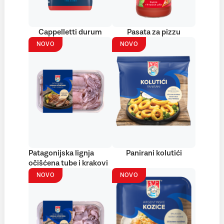
Cappelletti durum
Pasata za pizzu
NOVO
NOVO
Patagonijska lignja
Panirani kolutići
očišćena tube i krakovi
NOVO
NOVO