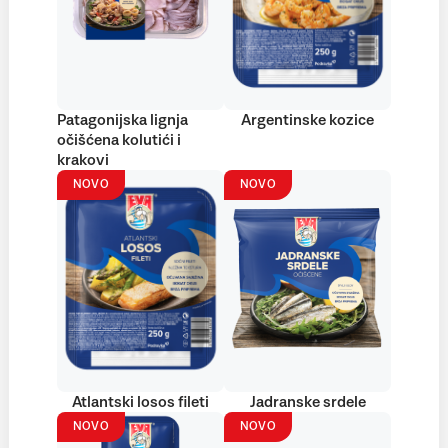
Patagonijska lignja
Argentinske kozice
očišćena kolutići i
krakovi
NOVO
NOVO
Atlantski losos fileti
Jadranske srdele
NOVO
NOVO