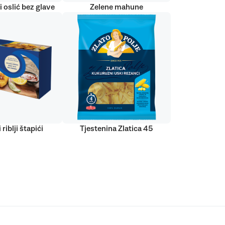
 oslić bez glave
Zelene mahune
 riblji štapići
Tjestenina Zlatica 45