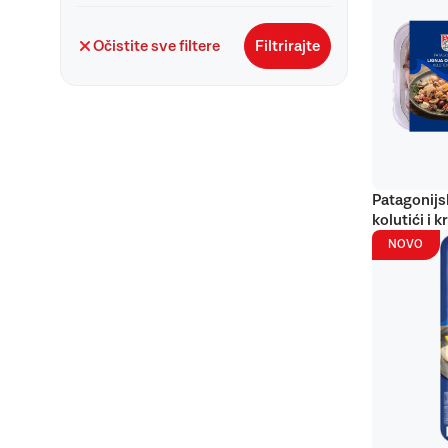
Očistite sve filtere
Filtrirajte
Patagonijs
kolutići i k
NOVO