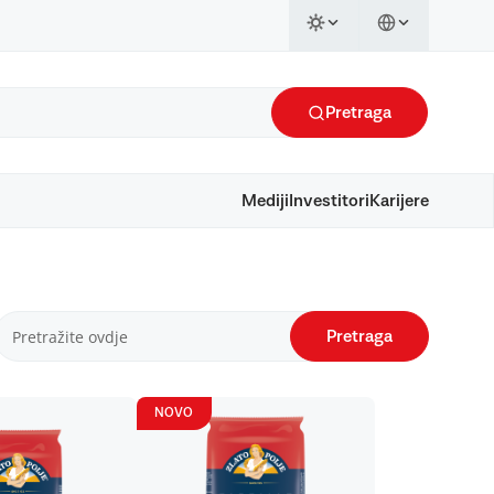
Pretraga
Mediji
Investitori
Karijere
Pretraga
NOVO