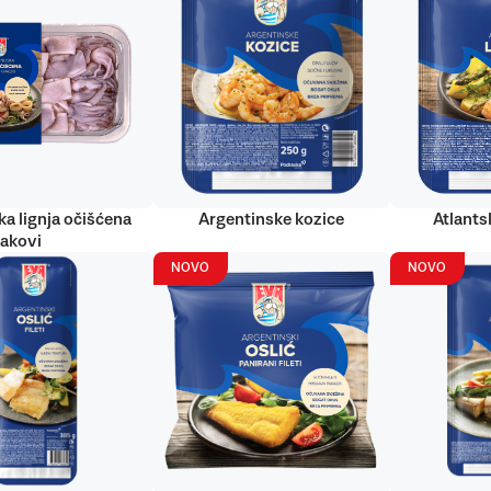
ka lignja očišćena
Argentinske kozice
Atlantsk
rakovi
NOVO
NOVO