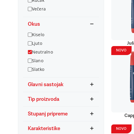
Ručak
Večera
Okus
Kiselo
Ljuto
Juš
NOVO
Neutralno
Slano
Slatko
Glavni sastojak
Tip proizvoda
Stupanj pripreme
Capp
Karakteristike
NOVO