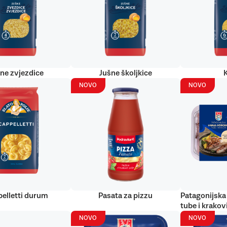
ne zvjezdice
Jušne školjkice
NOVO
NOVO
elletti durum
Pasata za pizzu
Patagonijska 
tube i krakov
NOVO
NOVO