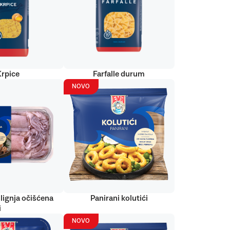
Krpice
Farfalle durum
NOVO
lignja očišćena
Panirani kolutići
i
NOVO