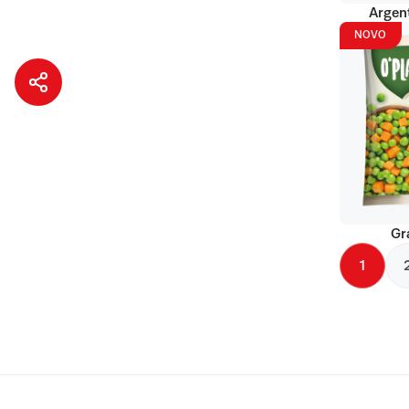
Argent
NOVO
Gr
1