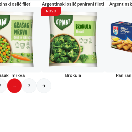
inski oslić fileti
Argentinski oslić panirani fileti
Argentinski
NOVO
ašak i mrkva
Brokula
Panirani
2
…
7