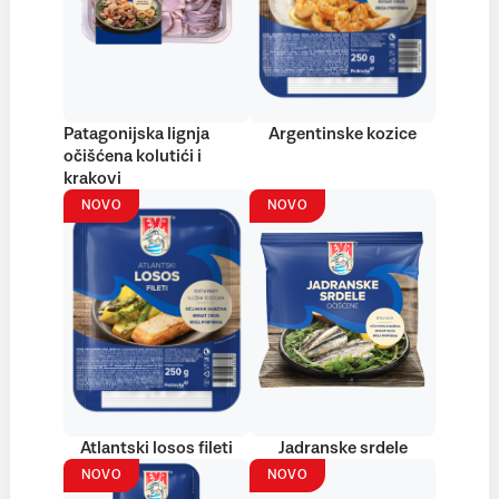
Patagonijska lignja
Argentinske kozice
očišćena kolutići i
krakovi
NOVO
NOVO
Atlantski losos fileti
Jadranske srdele
NOVO
NOVO