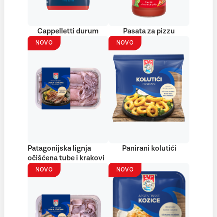
Cappelletti durum
Pasata za pizzu
NOVO
NOVO
Patagonijska lignja
Panirani kolutići
očišćena tube i krakovi
NOVO
NOVO