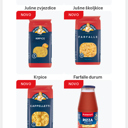
Jušne zvjezdice
Jušne školjkice
NOVO
NOVO
Krpice
Farfalle durum
NOVO
NOVO