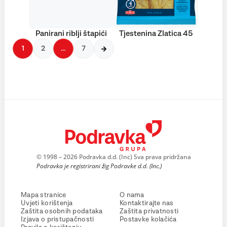
Panirani riblji štapići
Tjestenina Zlatica 45
1
2
…
7
© 1998 – 2026 Podravka d.d. (Inc) Sva prava pridržana
Podravka je registrirani žig Podravke d.d. (Inc.)
Mapa stranice
O nama
Uvjeti korištenja
Kontaktirajte nas
Zaštita osobnih podataka
Zaštita privatnosti
Izjava o pristupačnosti
Postavke kolačića