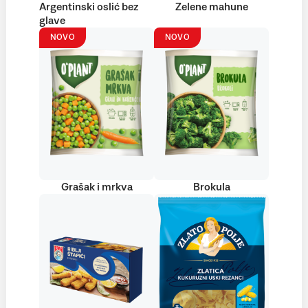
Argentinski oslić bez
Zelene mahune
glave
NOVO
NOVO
Grašak i mrkva
Brokula