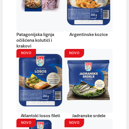
Patagonijska lignja
Argentinske kozice
očišćena kolutići i
krakovi
NOVO
NOVO
Atlantski losos fileti
Jadranske srdele
NOVO
NOVO