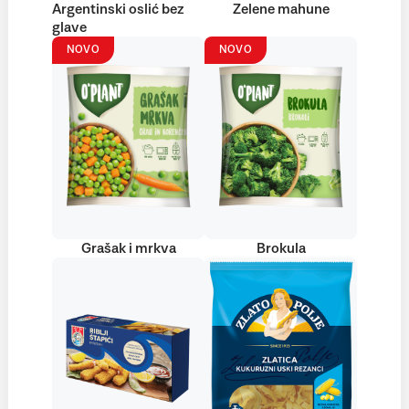
Argentinski oslić bez
Zelene mahune
glave
NOVO
NOVO
Grašak i mrkva
Brokula