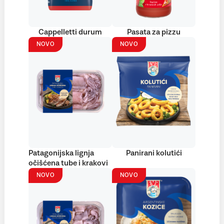
Cappelletti durum
Pasata za pizzu
NOVO
NOVO
Patagonijska lignja
Panirani kolutići
očišćena tube i krakovi
NOVO
NOVO