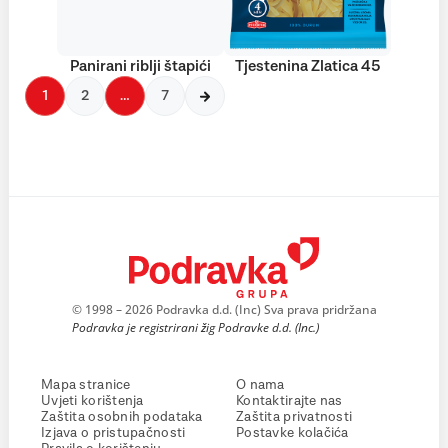
Panirani riblji štapići
Tjestenina Zlatica 45
1
2
…
7
© 1998 – 2026 Podravka d.d. (Inc) Sva prava pridržana
Podravka je registrirani žig Podravke d.d. (Inc.)
Mapa stranice
O nama
Uvjeti korištenja
Kontaktirajte nas
Zaštita osobnih podataka
Zaštita privatnosti
Izjava o pristupačnosti
Postavke kolačića