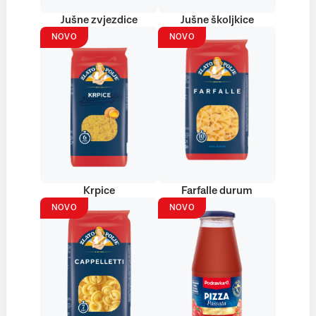
Jušne zvjezdice
Jušne školjkice
NOVO
NOVO
Krpice
Farfalle durum
NOVO
NOVO