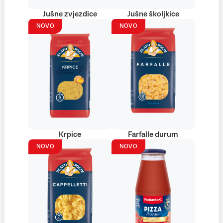
Jušne zvjezdice
Jušne školjkice
NOVO
NOVO
Krpice
Farfalle durum
NOVO
NOVO