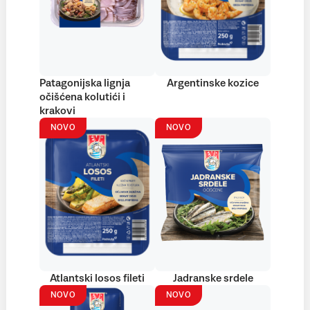
Patagonijska lignja
Argentinske kozice
očišćena kolutići i
krakovi
NOVO
NOVO
Atlantski losos fileti
Jadranske srdele
NOVO
NOVO