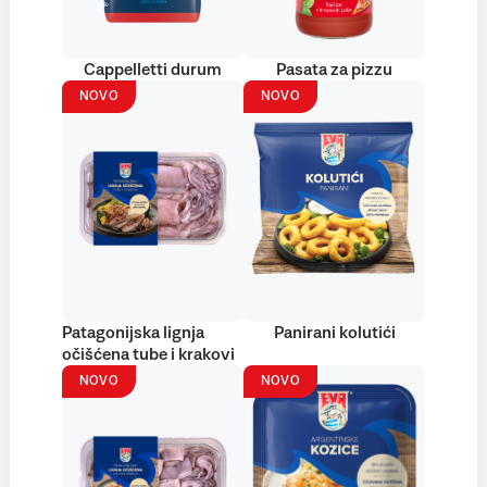
Cappelletti durum
Pasata za pizzu
NOVO
NOVO
Patagonijska lignja
Panirani kolutići
očišćena tube i krakovi
NOVO
NOVO