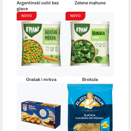
Argentinski oslić bez
Zelene mahune
glave
NOVO
NOVO
Grašak i mrkva
Brokula