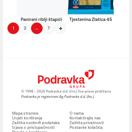
Panirani riblji štapići
Tjestenina Zlatica 45
1
2
…
7
© 1998 – 2026 Podravka d.d. (Inc) Sva prava pridržana
Podravka je registrirani žig Podravke d.d. (Inc.)
Mapa stranice
O nama
Uvjeti korištenja
Kontaktirajte nas
Zaštita osobnih podataka
Zaštita privatnosti
Izjava o pristupačnosti
Postavke kolačića