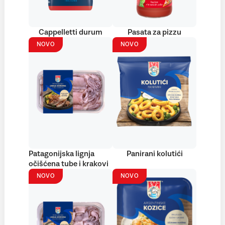
Cappelletti durum
Pasata za pizzu
NOVO
NOVO
Patagonijska lignja
Panirani kolutići
očišćena tube i krakovi
NOVO
NOVO