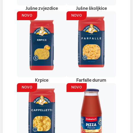
Jušne zvjezdice
Jušne školjkice
NOVO
NOVO
Krpice
Farfalle durum
NOVO
NOVO