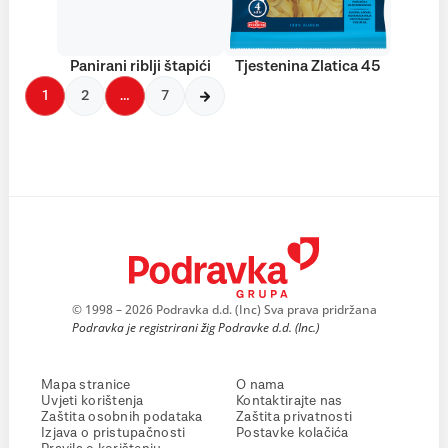
Panirani riblji štapići
Tjestenina Zlatica 45
1
2
…
7
© 1998 – 2026 Podravka d.d. (Inc) Sva prava pridržana
Podravka je registrirani žig Podravke d.d. (Inc.)
Mapa stranice
O nama
Uvjeti korištenja
Kontaktirajte nas
Zaštita osobnih podataka
Zaštita privatnosti
Izjava o pristupačnosti
Postavke kolačića