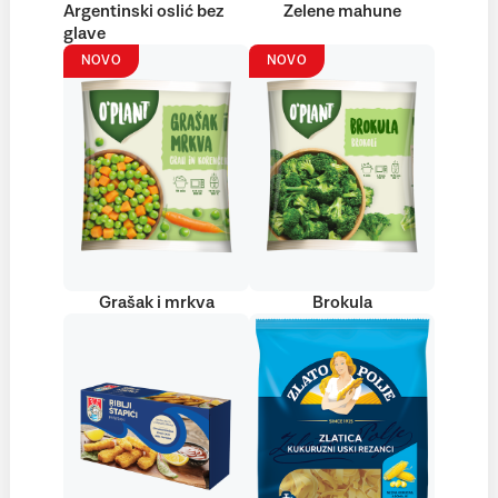
Argentinski oslić bez
Zelene mahune
glave
NOVO
NOVO
Grašak i mrkva
Brokula