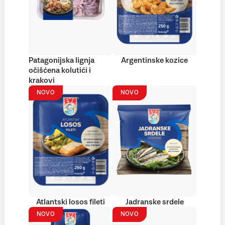
Patagonijska lignja
Argentinske kozice
očišćena kolutići i
krakovi
NOVO
NOVO
Atlantski losos fileti
Jadranske srdele
NOVO
NOVO