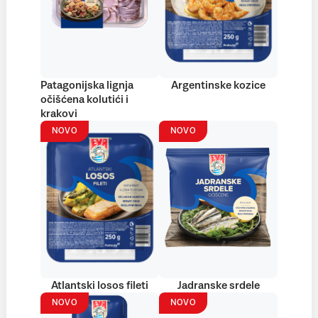
Patagonijska lignja
Argentinske kozice
očišćena kolutići i
krakovi
NOVO
NOVO
Atlantski losos fileti
Jadranske srdele
NOVO
NOVO