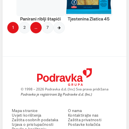
Panirani riblji štapići
Tjestenina Zlatica 45
1
2
…
7
© 1998 – 2026 Podravka d.d. (Inc) Sva prava pridržana
Podravka je registrirani žig Podravke d.d. (Inc.)
Mapa stranice
O nama
Uvjeti korištenja
Kontaktirajte nas
Zaštita osobnih podataka
Zaštita privatnosti
Izjava o pristupačnosti
Postavke kolačića