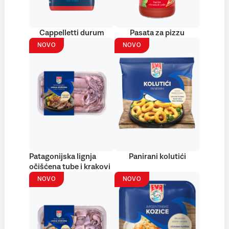
Cappelletti durum
Pasata za pizzu
NOVO
NOVO
Patagonijska lignja
Panirani kolutići
očišćena tube i krakovi
NOVO
NOVO