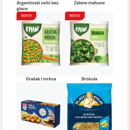
Argentinski oslić bez
Zelene mahune
glave
NOVO
NOVO
Grašak i mrkva
Brokula