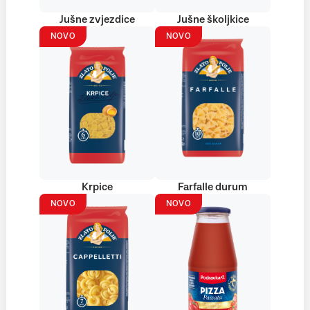
Jušne zvjezdice
Jušne školjkice
NOVO
NOVO
Krpice
Farfalle durum
NOVO
NOVO