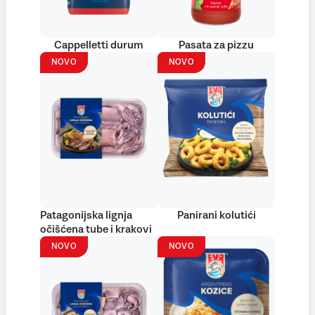
Cappelletti durum
Pasata za pizzu
NOVO
NOVO
Patagonijska lignja
Panirani kolutići
očišćena tube i krakovi
NOVO
NOVO