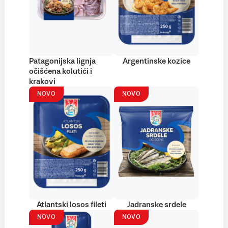
Patagonijska lignja
Argentinske kozice
očišćena kolutići i
krakovi
NOVO
NOVO
Atlantski losos fileti
Jadranske srdele
NOVO
NOVO