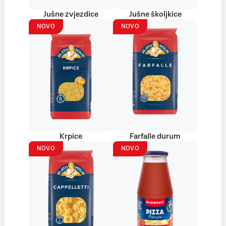
Jušne zvjezdice
Jušne školjkice
NOVO
NOVO
Krpice
Farfalle durum
NOVO
NOVO