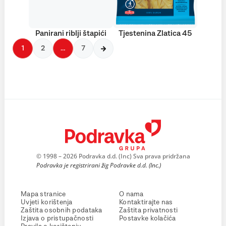
Panirani riblji štapići
Tjestenina Zlatica 45
1
2
…
7
© 1998 – 2026 Podravka d.d. (Inc) Sva prava pridržana
Podravka je registrirani žig Podravke d.d. (Inc.)
Mapa stranice
O nama
Uvjeti korištenja
Kontaktirajte nas
Zaštita osobnih podataka
Zaštita privatnosti
Izjava o pristupačnosti
Postavke kolačića