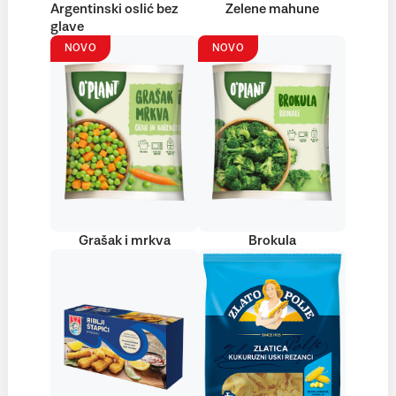
Argentinski oslić bez
Zelene mahune
glave
NOVO
NOVO
Grašak i mrkva
Brokula