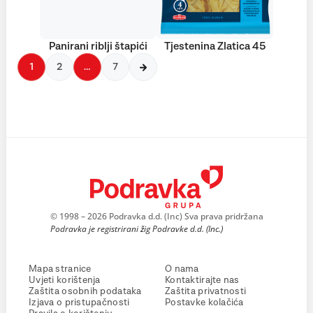
Panirani riblji štapići
Tjestenina Zlatica 45
1
2
…
7
© 1998 – 2026 Podravka d.d. (Inc) Sva prava pridržana
Podravka je registrirani žig Podravke d.d. (Inc.)
Mapa stranice
O nama
Uvjeti korištenja
Kontaktirajte nas
Zaštita osobnih podataka
Zaštita privatnosti
Izjava o pristupačnosti
Postavke kolačića