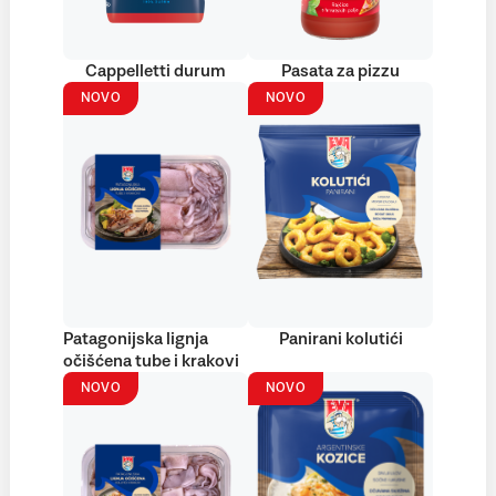
Cappelletti durum
Pasata za pizzu
NOVO
NOVO
Patagonijska lignja
Panirani kolutići
očišćena tube i krakovi
NOVO
NOVO