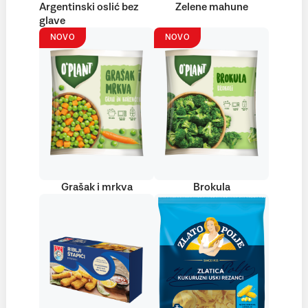
Argentinski oslić bez
Zelene mahune
glave
NOVO
NOVO
Grašak i mrkva
Brokula