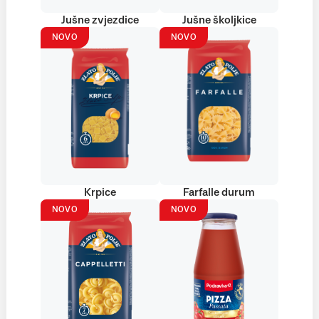
Jušne zvjezdice
Jušne školjkice
NOVO
NOVO
Krpice
Farfalle durum
NOVO
NOVO