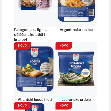
Patagonijska lignja
Argentinske kozice
očišćena kolutići i
krakovi
NOVO
NOVO
Atlantski losos fileti
Jadranske srdele
NOVO
NOVO