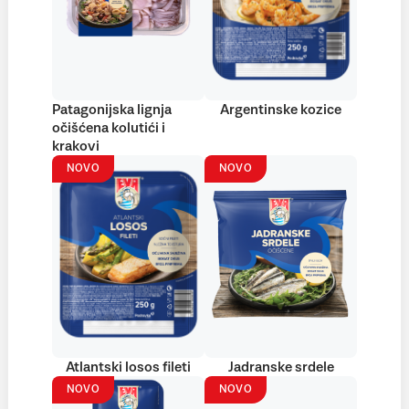
Patagonijska lignja
Argentinske kozice
očišćena kolutići i
krakovi
NOVO
NOVO
Atlantski losos fileti
Jadranske srdele
NOVO
NOVO