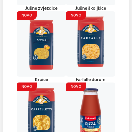
Jušne zvjezdice
Jušne školjkice
NOVO
NOVO
Krpice
Farfalle durum
NOVO
NOVO