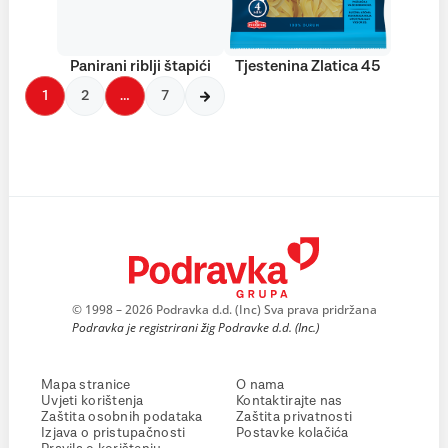
Panirani riblji štapići
Tjestenina Zlatica 45
1
2
…
7
© 1998 – 2026 Podravka d.d. (Inc) Sva prava pridržana
Podravka je registrirani žig Podravke d.d. (Inc.)
Mapa stranice
O nama
Uvjeti korištenja
Kontaktirajte nas
Zaštita osobnih podataka
Zaštita privatnosti
Izjava o pristupačnosti
Postavke kolačića