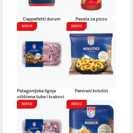
Cappelletti durum
Pasata za pizzu
NOVO
NOVO
Patagonijska lignja
Panirani kolutići
očišćena tube i krakovi
NOVO
NOVO