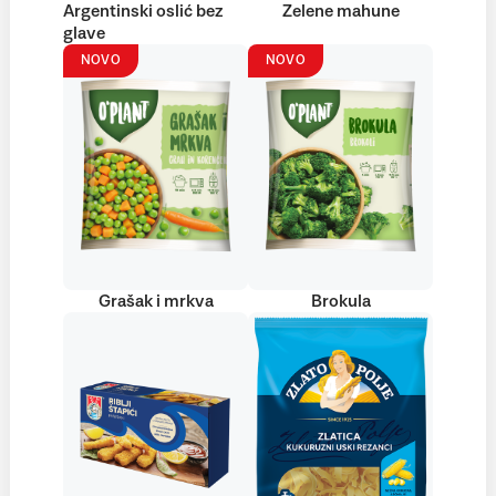
Argentinski oslić bez
Zelene mahune
glave
NOVO
NOVO
Grašak i mrkva
Brokula