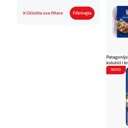
Očistite sve filtere
Filtrirajte
Patagonijs
kolutići i k
NOVO