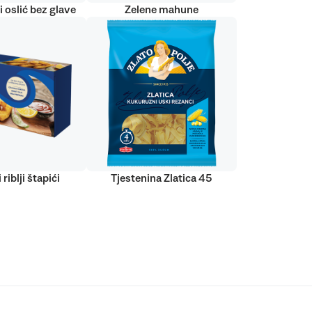
 oslić bez glave
Zelene mahune
 riblji štapići
Tjestenina Zlatica 45