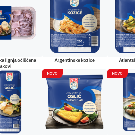
ka lignja očišćena
Argentinske kozice
Atlantsk
rakovi
NOVO
NOVO