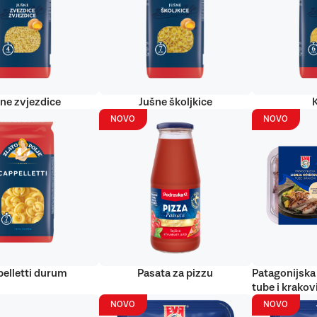
ne zvjezdice
Jušne školjkice
NOVO
NOVO
elletti durum
Pasata za pizzu
Patagonijska 
tube i krakov
NOVO
NOVO