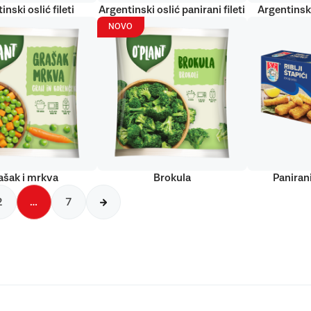
inski oslić fileti
Argentinski oslić panirani fileti
Argentinski
NOVO
ašak i mrkva
Brokula
Panirani
2
…
7