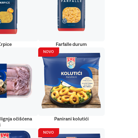
Krpice
Farfalle durum
NOVO
lignja očišćena
Panirani kolutići
i
NOVO