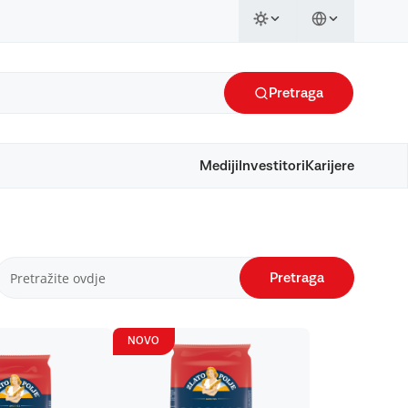
Pretraga
Mediji
Investitori
Karijere
Pretraga
NOVO