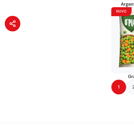
Argent
NOVO
Gr
1