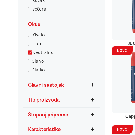
Ručak
Večera
Okus
Kiselo
Ljuto
Juš
NOVO
Neutralno
Slano
Slatko
Glavni sastojak
Tip proizvoda
Stupanj pripreme
Capp
Karakteristike
NOVO