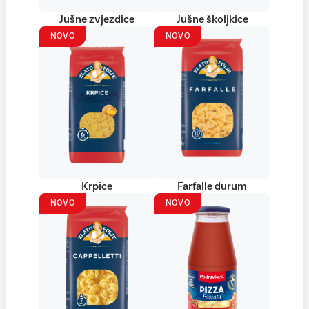
Jušne zvjezdice
Jušne školjkice
NOVO
NOVO
Krpice
Farfalle durum
NOVO
NOVO