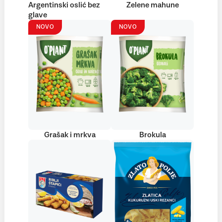
Argentinski oslić bez
Zelene mahune
glave
NOVO
NOVO
Grašak i mrkva
Brokula