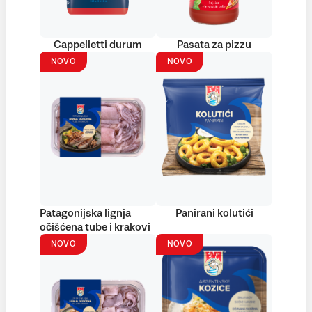
Cappelletti durum
Pasata za pizzu
NOVO
NOVO
Patagonijska lignja
Panirani kolutići
očišćena tube i krakovi
NOVO
NOVO