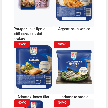
Patagonijska lignja
Argentinske kozice
očišćena kolutići i
krakovi
NOVO
NOVO
Atlantski losos fileti
Jadranske srdele
NOVO
NOVO