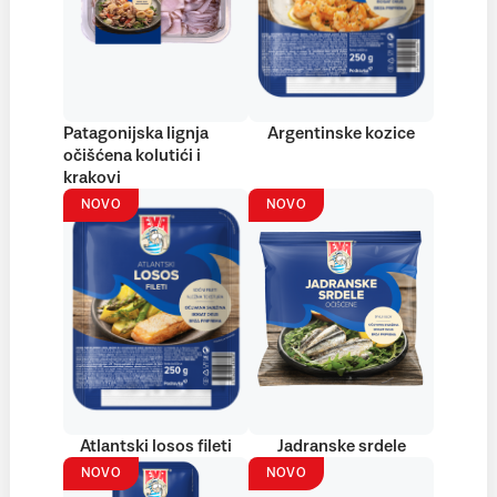
Patagonijska lignja
Argentinske kozice
očišćena kolutići i
krakovi
NOVO
NOVO
Atlantski losos fileti
Jadranske srdele
NOVO
NOVO