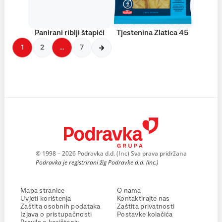
Panirani riblji štapići
Tjestenina Zlatica 45
1
2
…
7
© 1998 – 2026 Podravka d.d. (Inc) Sva prava pridržana
Podravka je registrirani žig Podravke d.d. (Inc.)
Mapa stranice
O nama
Uvjeti korištenja
Kontaktirajte nas
Zaštita osobnih podataka
Zaštita privatnosti
Izjava o pristupačnosti
Postavke kolačića