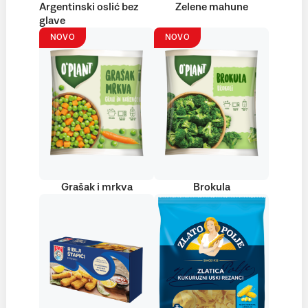
Argentinski oslić bez
Zelene mahune
glave
NOVO
NOVO
Grašak i mrkva
Brokula