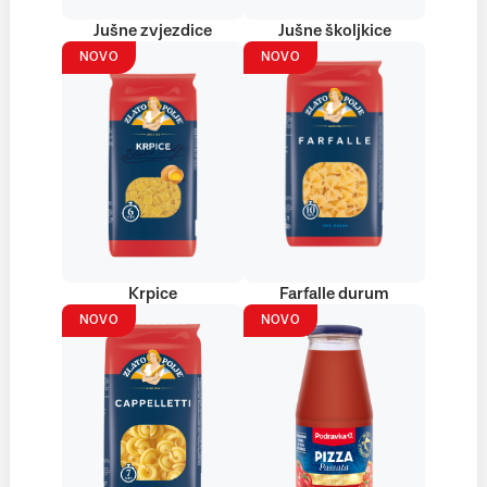
Jušne zvjezdice
Jušne školjkice
NOVO
NOVO
Krpice
Farfalle durum
NOVO
NOVO