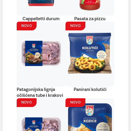
Cappelletti durum
Pasata za pizzu
NOVO
NOVO
Patagonijska lignja
Panirani kolutići
očišćena tube i krakovi
NOVO
NOVO