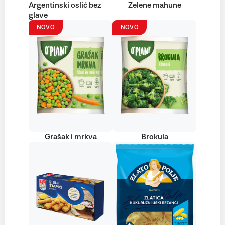
Argentinski oslić bez
Zelene mahune
glave
NOVO
NOVO
Grašak i mrkva
Brokula