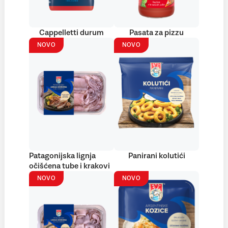
Cappelletti durum
Pasata za pizzu
NOVO
NOVO
Patagonijska lignja
Panirani kolutići
očišćena tube i krakovi
NOVO
NOVO