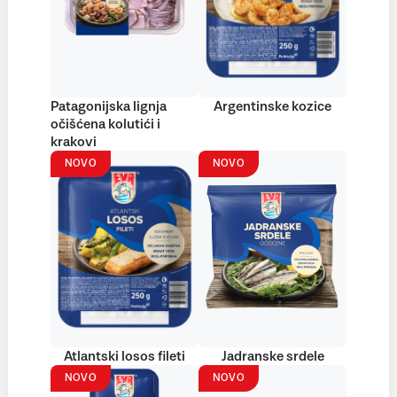
Patagonijska lignja
Argentinske kozice
očišćena kolutići i
krakovi
NOVO
NOVO
Atlantski losos fileti
Jadranske srdele
NOVO
NOVO