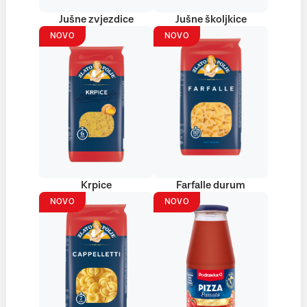
Jušne zvjezdice
Jušne školjkice
NOVO
NOVO
Krpice
Farfalle durum
NOVO
NOVO