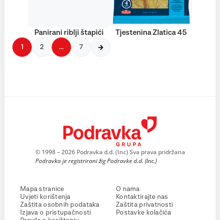
Panirani riblji štapići
Tjestenina Zlatica 45
1
2
…
7
© 1998 – 2026 Podravka d.d. (Inc) Sva prava pridržana
Podravka je registrirani žig Podravke d.d. (Inc.)
Mapa stranice
O nama
Uvjeti korištenja
Kontaktirajte nas
Zaštita osobnih podataka
Zaštita privatnosti
Izjava o pristupačnosti
Postavke kolačića