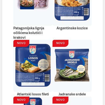
Patagonijska lignja
Argentinske kozice
očišćena kolutići i
krakovi
NOVO
NOVO
Atlantski losos fileti
Jadranske srdele
NOVO
NOVO