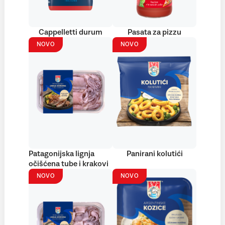
Cappelletti durum
Pasata za pizzu
NOVO
NOVO
Patagonijska lignja
Panirani kolutići
očišćena tube i krakovi
NOVO
NOVO