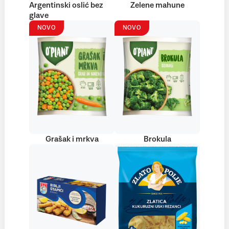
Argentinski oslić bez
Zelene mahune
glave
NOVO
NOVO
Grašak i mrkva
Brokula