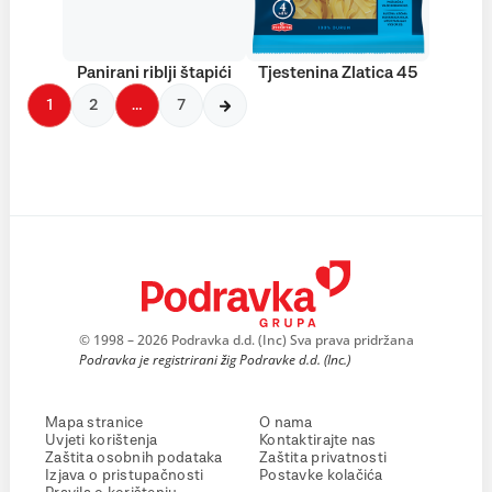
Panirani riblji štapići
Tjestenina Zlatica 45
1
2
…
7
© 1998 – 2026 Podravka d.d. (Inc) Sva prava pridržana
Podravka je registrirani žig Podravke d.d. (Inc.)
Mapa stranice
O nama
Uvjeti korištenja
Kontaktirajte nas
Zaštita osobnih podataka
Zaštita privatnosti
Izjava o pristupačnosti
Postavke kolačića