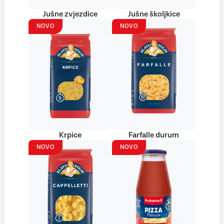
Jušne zvjezdice
Jušne školjkice
NOVO
NOVO
Krpice
Farfalle durum
NOVO
NOVO