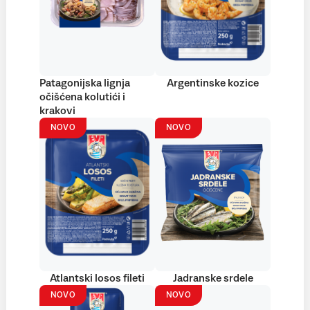
Patagonijska lignja
Argentinske kozice
očišćena kolutići i
krakovi
NOVO
NOVO
Atlantski losos fileti
Jadranske srdele
NOVO
NOVO