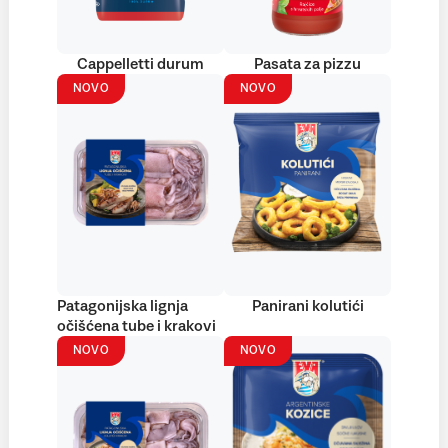
Cappelletti durum
Pasata za pizzu
NOVO
NOVO
Patagonijska lignja
Panirani kolutići
očišćena tube i krakovi
NOVO
NOVO