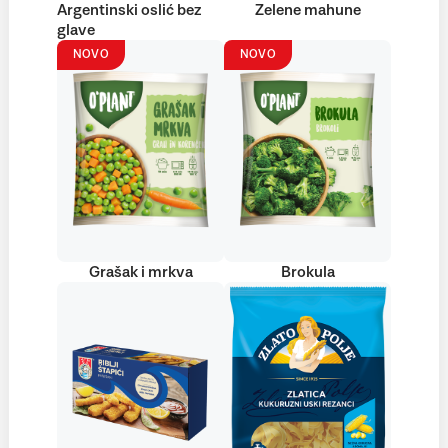
Argentinski oslić bez
Zelene mahune
glave
NOVO
NOVO
Grašak i mrkva
Brokula