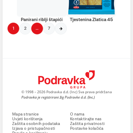
Panirani riblji štapići
Tjestenina Zlatica 45
1
2
…
7
© 1998 – 2026 Podravka d.d. (Inc) Sva prava pridržana
Podravka je registrirani žig Podravke d.d. (Inc.)
Mapa stranice
O nama
Uvjeti korištenja
Kontaktirajte nas
Zaštita osobnih podataka
Zaštita privatnosti
Izjava o pristupačnosti
Postavke kolačića