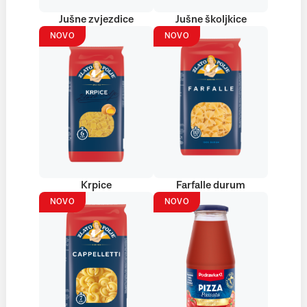
Jušne zvjezdice
Jušne školjkice
NOVO
NOVO
Krpice
Farfalle durum
NOVO
NOVO